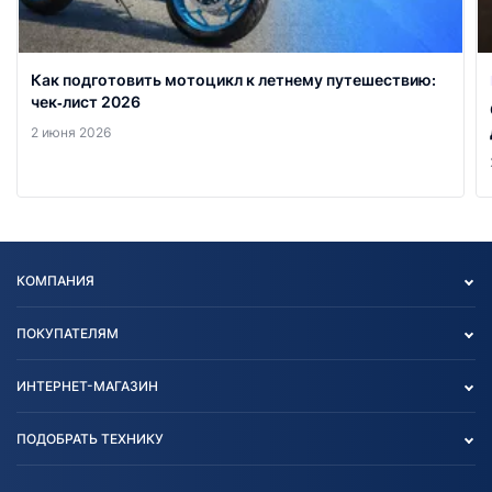
Как подготовить мотоцикл к летнему путешествию:
чек‑лист 2026
2 июня 2026
КОМПАНИЯ
Опт
ПОКУПАТЕЛЯМ
О нас
Контакты
Политика конфиденциальности
ИНТЕРНЕТ-МАГАЗИН
Тест-драйв
Отзыв согласия обработки
Вакансии
персональных данных
Авто и Мото
ПОДОБРАТЬ ТЕХНИКУ
Блог
Согласие на обработку
Агротехника
Партнерам
персональных данных
Огород и дача
Мототехника