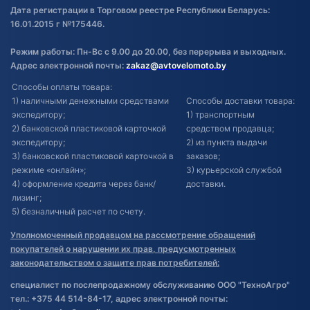
Дата регистрации в Торговом реестре Республики Беларусь:
16.01.2015 г №175446.
Режим работы: Пн-Вс с 9.00 до 20.00, без перерыва и выходных.
Адрес электронной почты:
zakaz@avtovelomoto.by
Способы оплаты товара:
1) наличными денежными средствами
Способы доставки товара:
экспедитору;
1) транспортным
2) банковской пластиковой карточкой
средством продавца;
экспедитору;
2) из пункта выдачи
3) банковской пластиковой карточкой в
заказов;
режиме «онлайн»;
3) курьерской службой
4) оформление кредита через банк/
доставки.
лизинг;
5) безналичный расчет по счету.
Уполномоченный продавцом на рассмотрение обращений
покупателей о нарушении их прав, предусмотренных
законодательством о защите прав потребителей:
специалист по послепродажному обслуживанию ООО "ТехноАгро"
тел.: +375 44 514-84-17, адрес электронной почты: