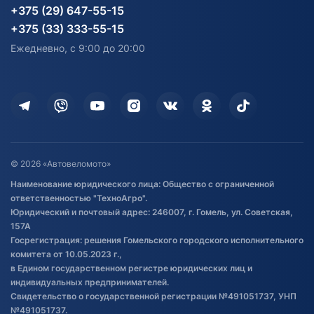
Карта сайта
Информация до получения
Водный транспорт
Агротехника
+375 (29) 647-55-15
согласия на обработку
Электротранспорт
Электротранспорт
+375 (33) 333-55-15
персональных данных
Активный отдых и спорт
Лодочные моторные
Ежедневно, с 9:00 до 20:00
Доставка
Здоровье
Оплата
Для дома
Кредит и рассрочка
Дополнительные услуги
Гарантия и возврат
Оставить отзыв
Договор публичной оферты
© 2026 «Автовеломото»
Правила публикации отзывов о
Наименование юридического лица: Общество с ограниченной
товаре
ответственностью "ТехноАгро".
Обработка файлов cookie
Юридический и почтовый адрес: 246007, г. Гомель, ул. Советская,
Постановка транспорта на учет
157А
Госрегистрация: решения Гомельского городского исполнительного
Обновления в ЭПТС 2024
комитета от 10.05.2023 г.,
в Едином государственном регистре юридических лиц и
индивидуальных предпринимателей.
Свидетельство о государственной регистрации №491051737, УНП
№491051737.