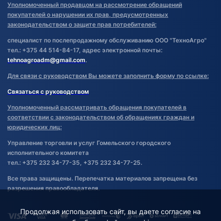
Уполномоченный продавцом на рассмотрение обращений
покупателей о нарушении их прав, предусмотренных
законодательством о защите прав потребителей:
специалист по послепродажному обслуживанию ООО "ТехноАгро"
тел.: +375 44 514-84-17, адрес электронной почты:
tehnoagroadm@gmail.com
.
Для связи с руководством Вы можете заполнить форму по ссылке:
Связаться с руководством
Уполномоченный рассматривать обращения покупателей в
соответствии с законодательством об обращениях граждан и
юридических лиц:
Управление торговли и услуг Гомельского городского
исполнительного комитета
тел.: +375 232 34-77-35, +375 232 34-77-25.
Все права защищены. Перепечатка материалов запрещена без
разрешения правообладателя.
Продолжая использовать сайт, вы даете согласие на