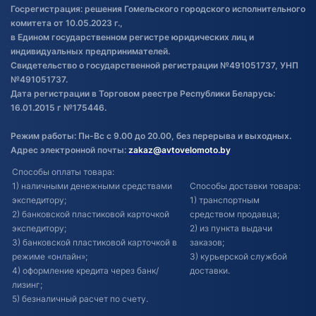
Госрегистрация: решения Гомельского городского исполнительного
Обновления в ЭПТС 2024
комитета от 10.05.2023 г.,
в Едином государственном регистре юридических лиц и
индивидуальных предпринимателей.
Свидетельство о государственной регистрации №491051737, УНП
№491051737.
Дата регистрации в Торговом реестре Республики Беларусь:
16.01.2015 г №175446.
Режим работы: Пн-Вс с 9.00 до 20.00, без перерыва и выходных.
Адрес электронной почты:
zakaz@avtovelomoto.by
Способы оплаты товара:
1) наличными денежными средствами
Способы доставки товара:
экспедитору;
1) транспортным
2) банковской пластиковой карточкой
средством продавца;
экспедитору;
2) из пункта выдачи
3) банковской пластиковой карточкой в
заказов;
режиме «онлайн»;
3) курьерской службой
4) оформление кредита через банк/
доставки.
лизинг;
5) безналичный расчет по счету.