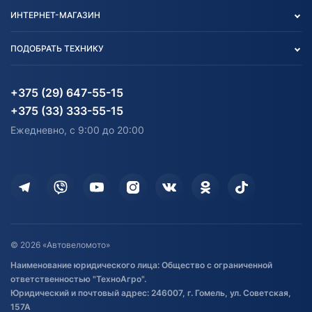
Контакты
Политика конфиденциальности
ИНТЕРНЕТ-МАГАЗИН
Тест-драйв
Отзыв согласия обработки
Вакансии
персональных данных
Авто и Мото
ПОДОБРАТЬ ТЕХНИКУ
Блог
Согласие на обработку
Агротехника
Партнерам
персональных данных
Огород и дача
Мототехника
Карта сайта
Информация до получения
Водный транспорт
Агротехника
+375 (29) 647-55-15
согласия на обработку
Электротранспорт
Электротранспорт
+375 (33) 333-55-15
персональных данных
Активный отдых и спорт
Лодочные моторные
Ежедневно, с 9:00 до 20:00
Доставка
Здоровье
Оплата
Для дома
Кредит и рассрочка
Дополнительные услуги
Гарантия и возврат
Оставить отзыв
Договор публичной оферты
© 2026 «Автовеломото»
Правила публикации отзывов о
Наименование юридического лица: Общество с ограниченной
товаре
ответственностью "ТехноАгро".
Обработка файлов cookie
Юридический и почтовый адрес: 246007, г. Гомель, ул. Советская,
Постановка транспорта на учет
157А