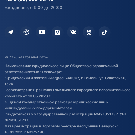
персональных данных
Активный отдых и спорт
Лодочные моторные
Ежедневно, с 9:00 до 20:00
Доставка
Здоровье
Оплата
Для дома
Кредит и рассрочка
Дополнительные услуги
Гарантия и возврат
Оставить отзыв
Договор публичной оферты
© 2026 «Автовеломото»
Правила публикации отзывов о
Наименование юридического лица: Общество с ограниченной
товаре
ответственностью "ТехноАгро".
Обработка файлов cookie
Юридический и почтовый адрес: 246007, г. Гомель, ул. Советская,
Постановка транспорта на учет
157А
Госрегистрация: решения Гомельского городского исполнительного
Обновления в ЭПТС 2024
комитета от 10.05.2023 г.,
в Едином государственном регистре юридических лиц и
индивидуальных предпринимателей.
Свидетельство о государственной регистрации №491051737, УНП
№491051737.
Дата регистрации в Торговом реестре Республики Беларусь:
16.01.2015 г №175446.