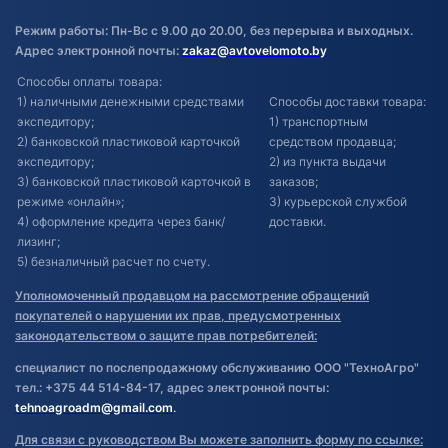
Режим работы: Пн-Вс с 9.00 до 20.00, без перерыва и выходных.
Адрес электронной почты:
zakaz@avtovelomoto.by
Способы оплаты товара:
1) наличными денежными средствами
Способы доставки товара:
экспедитору;
1) транспортным
2) банковской пластиковой карточкой
средством продавца;
экспедитору;
2) из пункта выдачи
3) банковской пластиковой карточкой в
заказов;
режиме «онлайн»;
3) курьерской службой
4) оформление кредита через банк/
доставки.
лизинг;
5) безналичный расчет по счету.
Уполномоченный продавцом на рассмотрение обращений
покупателей о нарушении их прав, предусмотренных
законодательством о защите прав потребителей:
специалист по послепродажному обслуживанию ООО "ТехноАгро"
тел.: +375 44 514-84-17, адрес электронной почты:
tehnoagroadm@gmail.com
.
Для связи с руководством Вы можете заполнить форму по ссылке: