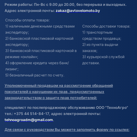
Режим работы: Пн-Вс с 9.00 до 20.00, без перерыва и выходных.
Адрес электронной почты:
zakaz@avtovelomoto.by
Способы оплаты товара:
1) наличными денежными средствами
Способы доставки товара:
экспедитору;
1) транспортным
2) банковской пластиковой карточкой
средством продавца;
экспедитору;
2) из пункта выдачи
3) банковской пластиковой карточкой в
заказов;
режиме «онлайн»;
3) курьерской службой
4) оформление кредита через банк/
доставки.
лизинг;
5) безналичный расчет по счету.
Уполномоченный продавцом на рассмотрение обращений
покупателей о нарушении их прав, предусмотренных
законодательством о защите прав потребителей:
специалист по послепродажному обслуживанию ООО "ТехноАгро"
тел.: +375 44 514-84-17, адрес электронной почты:
tehnoagroadm@gmail.com
.
Для связи с руководством Вы можете заполнить форму по ссылке: