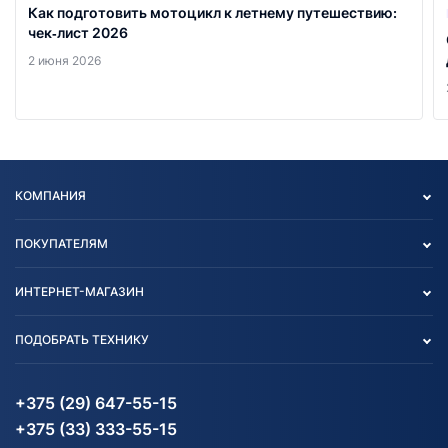
Как подготовить мотоцикл к летнему путешествию:
чек‑лист 2026
2 июня 2026
КОМПАНИЯ
Опт
ПОКУПАТЕЛЯМ
О нас
Контакты
Политика конфиденциальности
ИНТЕРНЕТ-МАГАЗИН
Тест-драйв
Отзыв согласия обработки
Вакансии
персональных данных
Авто и Мото
ПОДОБРАТЬ ТЕХНИКУ
Блог
Согласие на обработку
Агротехника
Партнерам
персональных данных
Огород и дача
Мототехника
Карта сайта
Информация до получения
Водный транспорт
Агротехника
+375 (29) 647-55-15
согласия на обработку
Электротранспорт
Электротранспорт
+375 (33) 333-55-15
персональных данных
Активный отдых и спорт
Лодочные моторные