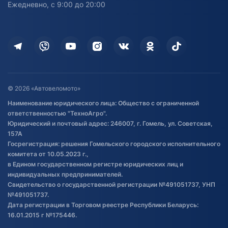
Ежедневно, с 9:00 до 20:00
Доставка
Здоровье
Оплата
Для дома
Кредит и рассрочка
Дополнительные услуги
Гарантия и возврат
Оставить отзыв
Договор публичной оферты
© 2026 «Автовеломото»
Правила публикации отзывов о
Наименование юридического лица: Общество с ограниченной
товаре
ответственностью "ТехноАгро".
Обработка файлов cookie
Юридический и почтовый адрес: 246007, г. Гомель, ул. Советская,
Постановка транспорта на учет
157А
Госрегистрация: решения Гомельского городского исполнительного
Обновления в ЭПТС 2024
комитета от 10.05.2023 г.,
в Едином государственном регистре юридических лиц и
индивидуальных предпринимателей.
Свидетельство о государственной регистрации №491051737, УНП
№491051737.
Дата регистрации в Торговом реестре Республики Беларусь:
16.01.2015 г №175446.