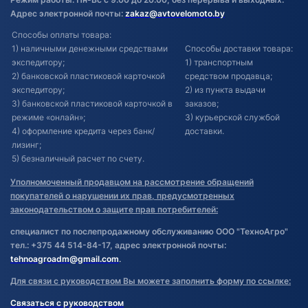
Адрес электронной почты:
zakaz@avtovelomoto.by
Способы оплаты товара:
1) наличными денежными средствами
Способы доставки товара:
экспедитору;
1) транспортным
2) банковской пластиковой карточкой
средством продавца;
экспедитору;
2) из пункта выдачи
3) банковской пластиковой карточкой в
заказов;
режиме «онлайн»;
3) курьерской службой
4) оформление кредита через банк/
доставки.
лизинг;
5) безналичный расчет по счету.
Уполномоченный продавцом на рассмотрение обращений
покупателей о нарушении их прав, предусмотренных
законодательством о защите прав потребителей:
специалист по послепродажному обслуживанию ООО "ТехноАгро"
тел.: +375 44 514-84-17, адрес электронной почты:
tehnoagroadm@gmail.com
.
Для связи с руководством Вы можете заполнить форму по ссылке:
Связаться с руководством