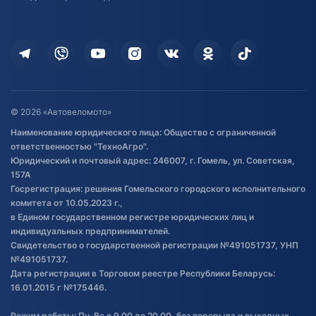
Доставка
Здоровье
Оплата
Для дома
Кредит и рассрочка
Дополнительные услуги
Гарантия и возврат
Оставить отзыв
Договор публичной оферты
© 2026 «Автовеломото»
Правила публикации отзывов о
Наименование юридического лица: Общество с ограниченной
товаре
ответственностью "ТехноАгро".
Обработка файлов cookie
Юридический и почтовый адрес: 246007, г. Гомель, ул. Советская,
Постановка транспорта на учет
157А
Госрегистрация: решения Гомельского городского исполнительного
Обновления в ЭПТС 2024
комитета от 10.05.2023 г.,
в Едином государственном регистре юридических лиц и
индивидуальных предпринимателей.
Свидетельство о государственной регистрации №491051737, УНП
№491051737.
Дата регистрации в Торговом реестре Республики Беларусь:
16.01.2015 г №175446.
Режим работы: Пн-Вс с 9.00 до 20.00, без перерыва и выходных.