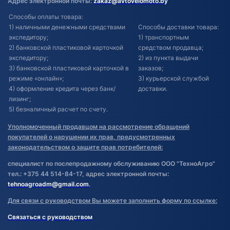
Адрес электронной почты:
zakaz@avtovelomoto.by
Способы оплаты товара:
1) наличными денежными средствами
Способы доставки товара:
экспедитору;
1) транспортным
2) банковской пластиковой карточкой
средством продавца;
экспедитору;
2) из пункта выдачи
3) банковской пластиковой карточкой в
заказов;
режиме «онлайн»;
3) курьерской службой
4) оформление кредита через банк/
доставки.
лизинг;
5) безналичный расчет по счету.
Уполномоченный продавцом на рассмотрение обращений
покупателей о нарушении их прав, предусмотренных
законодательством о защите прав потребителей:
специалист по послепродажному обслуживанию ООО "ТехноАгро"
тел.: +375 44 514-84-17, адрес электронной почты:
tehnoagroadm@gmail.com
.
Для связи с руководством Вы можете заполнить форму по ссылке:
Связаться с руководством