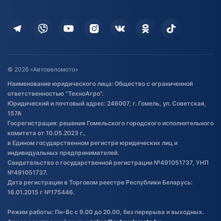
Оплата
Для дома
Кредит и рассрочка
Дополнительные услуги
Гарантия и возврат
Оставить отзыв
Договор публичной оферты
© 2026 «Автовеломото»
Правила публикации отзывов о
Наименование юридического лица: Общество с ограниченной
товаре
ответственностью "ТехноАгро".
Обработка файлов cookie
Юридический и почтовый адрес: 246007, г. Гомель, ул. Советская,
Постановка транспорта на учет
157А
Госрегистрация: решения Гомельского городского исполнительного
Обновления в ЭПТС 2024
комитета от 10.05.2023 г.,
в Едином государственном регистре юридических лиц и
индивидуальных предпринимателей.
Свидетельство о государственной регистрации №491051737, УНП
№491051737.
Дата регистрации в Торговом реестре Республики Беларусь:
16.01.2015 г №175446.
Режим работы: Пн-Вс с 9.00 до 20.00, без перерыва и выходных.