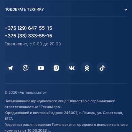
Вакансии
персональных данных
Авто и Мото
ПОДОБРАТЬ ТЕХНИКУ
Блог
Согласие на обработку
Агротехника
Партнерам
персональных данных
Огород и дача
Мототехника
Карта сайта
Информация до получения
Водный транспорт
Агротехника
+375 (29) 647-55-15
согласия на обработку
Электротранспорт
Электротранспорт
+375 (33) 333-55-15
персональных данных
Активный отдых и спорт
Лодочные моторные
Ежедневно, с 9:00 до 20:00
Доставка
Здоровье
Оплата
Для дома
Кредит и рассрочка
Дополнительные услуги
Гарантия и возврат
Оставить отзыв
Договор публичной оферты
© 2026 «Автовеломото»
Правила публикации отзывов о
Наименование юридического лица: Общество с ограниченной
товаре
ответственностью "ТехноАгро".
Обработка файлов cookie
Юридический и почтовый адрес: 246007, г. Гомель, ул. Советская,
Постановка транспорта на учет
157А
Госрегистрация: решения Гомельского городского исполнительного
Обновления в ЭПТС 2024
комитета от 10.05.2023 г.,