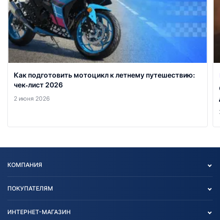
Как подготовить мотоцикл к летнему путешествию:
чек‑лист 2026
2 июня 2026
КОМПАНИЯ
Опт
ПОКУПАТЕЛЯМ
О нас
Контакты
Политика конфиденциальности
ИНТЕРНЕТ-МАГАЗИН
Тест-драйв
Отзыв согласия обработки