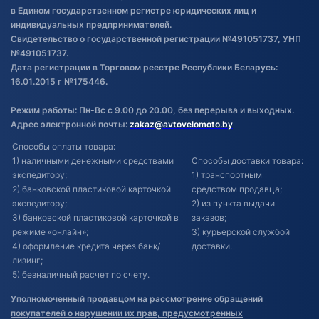
в Едином государственном регистре юридических лиц и
индивидуальных предпринимателей.
Свидетельство о государственной регистрации №491051737, УНП
№491051737.
Дата регистрации в Торговом реестре Республики Беларусь:
16.01.2015 г №175446.
Режим работы: Пн-Вс с 9.00 до 20.00, без перерыва и выходных.
Адрес электронной почты:
zakaz@avtovelomoto.by
Способы оплаты товара:
1) наличными денежными средствами
Способы доставки товара:
экспедитору;
1) транспортным
2) банковской пластиковой карточкой
средством продавца;
экспедитору;
2) из пункта выдачи
3) банковской пластиковой карточкой в
заказов;
режиме «онлайн»;
3) курьерской службой
4) оформление кредита через банк/
доставки.
лизинг;
5) безналичный расчет по счету.
Уполномоченный продавцом на рассмотрение обращений
покупателей о нарушении их прав, предусмотренных