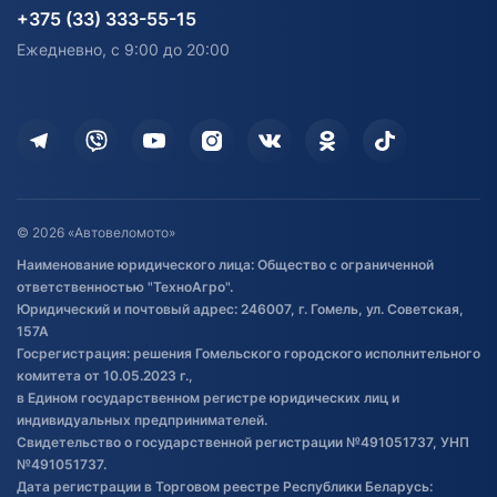
согласия на обработку
Электротранспорт
Электротранспорт
+375 (33) 333-55-15
персональных данных
Активный отдых и спорт
Лодочные моторные
Ежедневно, с 9:00 до 20:00
Доставка
Здоровье
Оплата
Для дома
Кредит и рассрочка
Дополнительные услуги
Гарантия и возврат
Оставить отзыв
Договор публичной оферты
© 2026 «Автовеломото»
Правила публикации отзывов о
Наименование юридического лица: Общество с ограниченной
товаре
ответственностью "ТехноАгро".
Обработка файлов cookie
Юридический и почтовый адрес: 246007, г. Гомель, ул. Советская,
Постановка транспорта на учет
157А
Госрегистрация: решения Гомельского городского исполнительного
Обновления в ЭПТС 2024
комитета от 10.05.2023 г.,
в Едином государственном регистре юридических лиц и
индивидуальных предпринимателей.
Свидетельство о государственной регистрации №491051737, УНП
№491051737.
Дата регистрации в Торговом реестре Республики Беларусь: