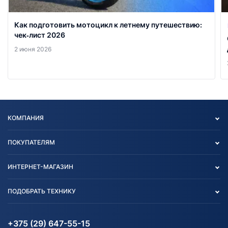
Как подготовить мотоцикл к летнему путешествию:
чек‑лист 2026
2 июня 2026
КОМПАНИЯ
Опт
ПОКУПАТЕЛЯМ
О нас
Контакты
Политика конфиденциальности
ИНТЕРНЕТ-МАГАЗИН
Тест-драйв
Отзыв согласия обработки
Вакансии
персональных данных
Авто и Мото
ПОДОБРАТЬ ТЕХНИКУ
Блог
Согласие на обработку
Агротехника
Партнерам
персональных данных
Огород и дача
Мототехника
Карта сайта
Информация до получения
Водный транспорт
Агротехника
+375 (29) 647-55-15