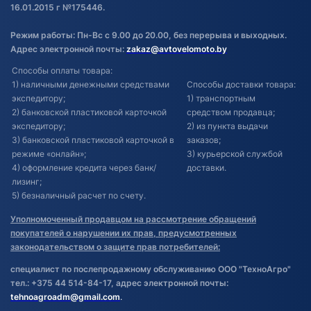
16.01.2015 г №175446.
Режим работы: Пн-Вс с 9.00 до 20.00, без перерыва и выходных.
Адрес электронной почты:
zakaz@avtovelomoto.by
Способы оплаты товара:
1) наличными денежными средствами
Способы доставки товара:
экспедитору;
1) транспортным
2) банковской пластиковой карточкой
средством продавца;
экспедитору;
2) из пункта выдачи
3) банковской пластиковой карточкой в
заказов;
режиме «онлайн»;
3) курьерской службой
4) оформление кредита через банк/
доставки.
лизинг;
5) безналичный расчет по счету.
Уполномоченный продавцом на рассмотрение обращений
покупателей о нарушении их прав, предусмотренных
законодательством о защите прав потребителей:
специалист по послепродажному обслуживанию ООО "ТехноАгро"
тел.: +375 44 514-84-17, адрес электронной почты:
tehnoagroadm@gmail.com
.