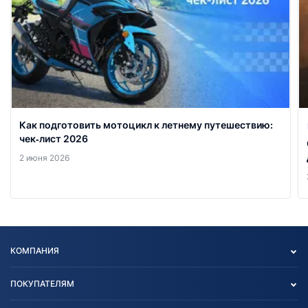
Как подготовить мотоцикл к летнему путешествию:
чек‑лист 2026
2 июня 2026
КОМПАНИЯ
Опт
ПОКУПАТЕЛЯМ
О нас
Контакты
Политика конфиденциальности