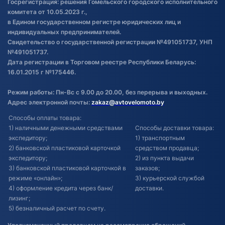
Госрегистрация: решения Гомельского городского исполнительного
Обновления в ЭПТС 2024
комитета от 10.05.2023 г.,
в Едином государственном регистре юридических лиц и
индивидуальных предпринимателей.
Свидетельство о государственной регистрации №491051737, УНП
№491051737.
Дата регистрации в Торговом реестре Республики Беларусь:
16.01.2015 г №175446.
Режим работы: Пн-Вс с 9.00 до 20.00, без перерыва и выходных.
Адрес электронной почты:
zakaz@avtovelomoto.by
Способы оплаты товара:
1) наличными денежными средствами
Способы доставки товара:
экспедитору;
1) транспортным
2) банковской пластиковой карточкой
средством продавца;
экспедитору;
2) из пункта выдачи
3) банковской пластиковой карточкой в
заказов;
режиме «онлайн»;
3) курьерской службой
4) оформление кредита через банк/
доставки.
лизинг;
5) безналичный расчет по счету.