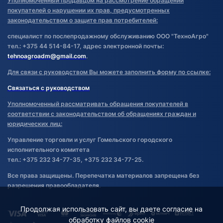
Уполномоченный продавцом на рассмотрение обращений
покупателей о нарушении их прав, предусмотренных
законодательством о защите прав потребителей:
специалист по послепродажному обслуживанию ООО "ТехноАгро"
тел.: +375 44 514-84-17, адрес электронной почты:
tehnoagroadm@gmail.com
.
Для связи с руководством Вы можете заполнить форму по ссылке:
Связаться с руководством
Уполномоченный рассматривать обращения покупателей в
соответствии с законодательством об обращениях граждан и
юридических лиц:
Управление торговли и услуг Гомельского городского
исполнительного комитета
тел.: +375 232 34-77-35, +375 232 34-77-25.
Все права защищены. Перепечатка материалов запрещена без
разрешения правообладателя.
Продолжая использовать сайт, вы даете согласие на
обработку файлов cookie