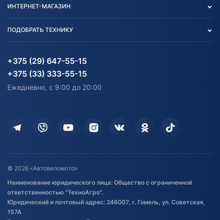
ИНТЕРНЕТ-МАГАЗИН
Тест-драйв
Отзыв согласия обработки
Вакансии
персональных данных
Авто и Мото
ПОДОБРАТЬ ТЕХНИКУ
Блог
Согласие на обработку
Агротехника
Партнерам
персональных данных
Огород и дача
Мототехника
Карта сайта
Информация до получения
Водный транспорт
Агротехника
+375 (29) 647-55-15
согласия на обработку
Электротранспорт
Электротранспорт
+375 (33) 333-55-15
персональных данных
Активный отдых и спорт
Лодочные моторные
Ежедневно, с 9:00 до 20:00
Доставка
Здоровье
Оплата
Для дома
Кредит и рассрочка
Дополнительные услуги
Гарантия и возврат
Оставить отзыв
Договор публичной оферты
© 2026 «Автовеломото»
Правила публикации отзывов о
Наименование юридического лица: Общество с ограниченной
товаре
ответственностью "ТехноАгро".
Обработка файлов cookie
Юридический и почтовый адрес: 246007, г. Гомель, ул. Советская,
Постановка транспорта на учет
157А