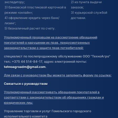
экспедитору;
2) из пункта выдачи
3) банковской пластиковой карточкой в
заказов;
режиме «онлайн»;
3) курьерской службой
4) оформление кредита через банк/
доставки.
лизинг;
5) безналичный расчет по счету.
Уполномоченный продавцом на рассмотрение обращений
покупателей о нарушении их прав, предусмотренных
законодательством о защите прав потребителей:
специалист по послепродажному обслуживанию ООО "ТехноАгро"
тел.: +375 44 514-84-17, адрес электронной почты:
tehnoagroadm@gmail.com
.
Для связи с руководством Вы можете заполнить форму по ссылке:
Связаться с руководством
Уполномоченный рассматривать обращения покупателей в
соответствии с законодательством об обращениях граждан и
юридических лиц:
Управление торговли и услуг Гомельского городского
исполнительного комитета