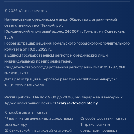
Оставить отзыв
Договор публичной оферты
© 2026 «Автовеломото»
Правила публикации отзывов о
Наименование юридического лица: Общество с ограниченной
товаре
ответственностью "ТехноАгро".
Обработка файлов cookie
Юридический и почтовый адрес: 246007, г. Гомель, ул. Советская,
Постановка транспорта на учет
157А
Госрегистрация: решения Гомельского городского исполнительного
Обновления в ЭПТС 2024
комитета от 10.05.2023 г.,
в Едином государственном регистре юридических лиц и
индивидуальных предпринимателей.
Свидетельство о государственной регистрации №491051737, УНП
№491051737.
Дата регистрации в Торговом реестре Республики Беларусь:
16.01.2015 г №175446.
Режим работы: Пн-Вс с 9.00 до 20.00, без перерыва и выходных.
Адрес электронной почты:
zakaz@avtovelomoto.by
Способы оплаты товара:
1) наличными денежными средствами
Способы доставки товара:
экспедитору;
1) транспортным
2) банковской пластиковой карточкой
средством продавца;