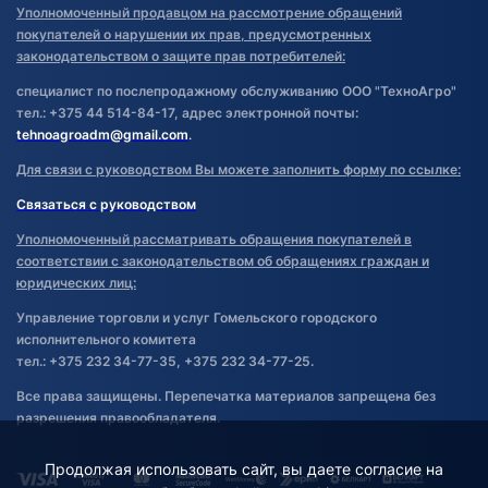
Уполномоченный продавцом на рассмотрение обращений
покупателей о нарушении их прав, предусмотренных
законодательством о защите прав потребителей:
специалист по послепродажному обслуживанию ООО "ТехноАгро"
тел.: +375 44 514-84-17, адрес электронной почты:
tehnoagroadm@gmail.com
.
Для связи с руководством Вы можете заполнить форму по ссылке:
Связаться с руководством
Уполномоченный рассматривать обращения покупателей в
соответствии с законодательством об обращениях граждан и
юридических лиц:
Управление торговли и услуг Гомельского городского
исполнительного комитета
тел.: +375 232 34-77-35, +375 232 34-77-25.
Все права защищены. Перепечатка материалов запрещена без
разрешения правообладателя.
Продолжая использовать сайт, вы даете согласие на