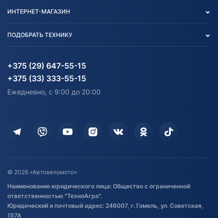
Контакты
Политика конфиденциальности
ИНТЕРНЕТ-МАГАЗИН
Тест-драйв
Отзыв согласия обработки
Вакансии
персональных данных
Авто и Мото
ПОДОБРАТЬ ТЕХНИКУ
Блог
Согласие на обработку
Агротехника
Партнерам
персональных данных
Огород и дача
Мототехника
Карта сайта
Информация до получения
Водный транспорт
Агротехника
+375 (29) 647-55-15
согласия на обработку
Электротранспорт
Электротранспорт
+375 (33) 333-55-15
персональных данных
Активный отдых и спорт
Лодочные моторные
Ежедневно, с 9:00 до 20:00
Доставка
Здоровье
Оплата
Для дома
Кредит и рассрочка
Дополнительные услуги
Гарантия и возврат
Оставить отзыв
Договор публичной оферты
© 2026 «Автовеломото»
Правила публикации отзывов о
Наименование юридического лица: Общество с ограниченной
товаре
ответственностью "ТехноАгро".
Обработка файлов cookie
Юридический и почтовый адрес: 246007, г. Гомель, ул. Советская,
Постановка транспорта на учет
157А