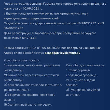
Госрегистрация: решения Гомельского городского исполнительного
Обновления в ЭПТС 2024
комитета от 10.05.2023 г.,
в Едином государственном регистре юридических лиц и
индивидуальных предпринимателей.
Свидетельство о государственной регистрации №491051737, УНП
№491051737.
Дата регистрации в Торговом реестре Республики Беларусь:
16.01.2015 г №175446.
Режим работы: Пн-Вс с 9.00 до 20.00, без перерыва и выходных.
Адрес электронной почты:
zakaz@avtovelomoto.by
Способы оплаты товара:
1) наличными денежными средствами
Способы доставки товара:
экспедитору;
1) транспортным
2) банковской пластиковой карточкой
средством продавца;
экспедитору;
2) из пункта выдачи
3) банковской пластиковой карточкой в
заказов;
режиме «онлайн»;
3) курьерской службой
4) оформление кредита через банк/
доставки.
лизинг;
5) безналичный расчет по счету.