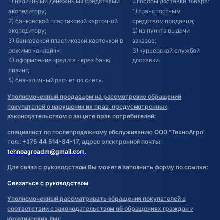
1) наличными денежными средствами
Способы доставки товара:
экспедитору;
1) транспортным
2) банковской пластиковой карточкой
средством продавца;
экспедитору;
2) из пункта выдачи
3) банковской пластиковой карточкой в
заказов;
режиме «онлайн»;
3) курьерской службой
4) оформление кредита через банк/
доставки.
лизинг;
5) безналичный расчет по счету.
Уполномоченный продавцом на рассмотрение обращений
покупателей о нарушении их прав, предусмотренных
законодательством о защите прав потребителей:
специалист по послепродажному обслуживанию ООО "ТехноАгро"
тел.: +375 44 514-84-17, адрес электронной почты:
tehnoagroadm@gmail.com
.
Для связи с руководством Вы можете заполнить форму по ссылке:
Связаться с руководством
Уполномоченный рассматривать обращения покупателей в
соответствии с законодательством об обращениях граждан и
юридических лиц: