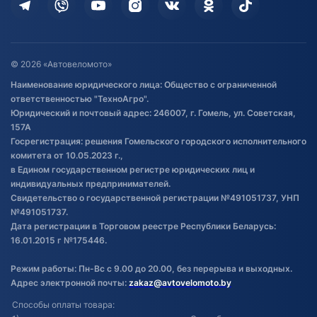
Дополнительные услуги
Гарантия и возврат
Оставить отзыв
Договор публичной оферты
© 2026 «Автовеломото»
Правила публикации отзывов о
Наименование юридического лица: Общество с ограниченной
товаре
ответственностью "ТехноАгро".
Обработка файлов cookie
Юридический и почтовый адрес: 246007, г. Гомель, ул. Советская,
Постановка транспорта на учет
157А
Госрегистрация: решения Гомельского городского исполнительного
Обновления в ЭПТС 2024
комитета от 10.05.2023 г.,
в Едином государственном регистре юридических лиц и
индивидуальных предпринимателей.
Свидетельство о государственной регистрации №491051737, УНП
№491051737.
Дата регистрации в Торговом реестре Республики Беларусь:
16.01.2015 г №175446.
Режим работы: Пн-Вс с 9.00 до 20.00, без перерыва и выходных.
Адрес электронной почты:
zakaz@avtovelomoto.by
Способы оплаты товара: