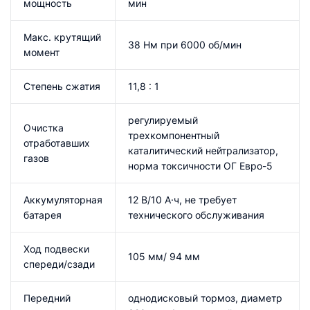
мощность
мин
Макс. крутящий
38 Нм при 6000 об/мин
момент
Степень сжатия
11,8 : 1
регулируемый
Очистка
трехкомпонентный
отработавших
каталитический нейтрализатор,
газов
норма токсичности ОГ Евро-5
Аккумуляторная
12 В/10 А·ч, не требует
батарея
технического обслуживания
Ход подвески
105 мм/ 94 мм
спереди/сзади
Передний
однодисковый тормоз, диаметр