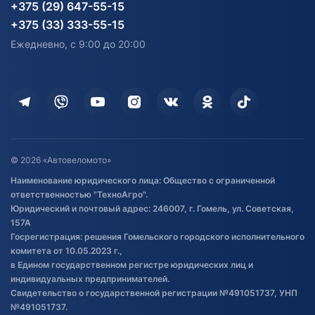
Карта сайта
Информация до получения
Водный транспорт
Агротехника
+375 (29) 647-55-15
согласия на обработку
Электротранспорт
Электротранспорт
+375 (33) 333-55-15
персональных данных
Активный отдых и спорт
Лодочные моторные
Ежедневно, с 9:00 до 20:00
Доставка
Здоровье
Оплата
Для дома
Кредит и рассрочка
Дополнительные услуги
Гарантия и возврат
Оставить отзыв
Договор публичной оферты
© 2026 «Автовеломото»
Правила публикации отзывов о
Наименование юридического лица: Общество с ограниченной
товаре
ответственностью "ТехноАгро".
Обработка файлов cookie
Юридический и почтовый адрес: 246007, г. Гомель, ул. Советская,
Постановка транспорта на учет
157А
Госрегистрация: решения Гомельского городского исполнительного
Обновления в ЭПТС 2024
комитета от 10.05.2023 г.,
в Едином государственном регистре юридических лиц и
индивидуальных предпринимателей.
Свидетельство о государственной регистрации №491051737, УНП
№491051737.