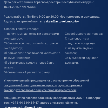
Дата регистрации в Торговом реестре Республики Беларусь:
16.01.2015 г №175446.
Режим работы: Пн-Вс с 9.00 до 20.00, без перерыва и выходных.
Адрес электронной почты:
zakaz@avtovelomoto.by
Способы оплаты товара:
1) наличными денежными средствами
Способы доставки товара:
экспедитору;
1) транспортным
2) банковской пластиковой карточкой
средством продавца;
экспедитору;
2) из пункта выдачи
3) банковской пластиковой карточкой в
заказов;
режиме «онлайн»;
3) курьерской службой
4) оформление кредита через банк/
доставки.
лизинг;
5) безналичный расчет по счету.
Уполномоченный продавцом на рассмотрение обращений
покупателей о нарушении их прав, предусмотренных
законодательством о защите прав потребителей:
специалист по послепродажному обслуживанию ООО "ТехноАгро"
тел.: +375 44 514-84-17, адрес электронной почты:
tehnoagroadm@gmail.com
.