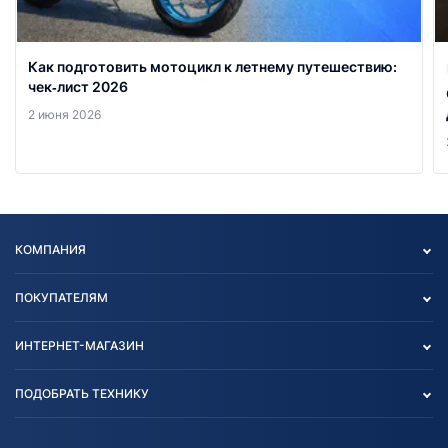
Как подготовить мотоцикл к летнему путешествию:
чек‑лист 2026
2 июня 2026
КОМПАНИЯ
Опт
ПОКУПАТЕЛЯМ
О нас
Контакты
Политика конфиденциальности
ИНТЕРНЕТ-МАГАЗИН
Тест-драйв
Отзыв согласия обработки
Вакансии
персональных данных
Авто и Мото
ПОДОБРАТЬ ТЕХНИКУ
Блог
Согласие на обработку
Агротехника
Партнерам
персональных данных
Огород и дача
Мототехника