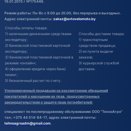
16.01.2015 г №175446.
Режим работы: Пн-Вс с 9.00 до 20.00, без перерыва и выходных.
Адрес электронной почты:
zakaz@avtovelomoto.by
Способы оплаты товара:
1) наличными денежными средствами
Способы доставки товара:
экспедитору;
1) транспортным
2) банковской пластиковой карточкой
средством продавца;
экспедитору;
2) из пункта выдачи
3) банковской пластиковой карточкой в
заказов;
режиме «онлайн»;
3) курьерской службой
4) оформление кредита через банк/
доставки.
лизинг;
5) безналичный расчет по счету.
Уполномоченный продавцом на рассмотрение обращений
покупателей о нарушении их прав, предусмотренных
законодательством о защите прав потребителей:
специалист по послепродажному обслуживанию ООО "ТехноАгро"
тел.: +375 44 514-84-17, адрес электронной почты:
tehnoagroadm@gmail.com
.