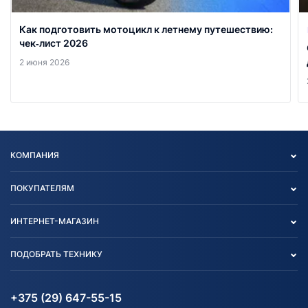
Как подготовить мотоцикл к летнему путешествию:
чек‑лист 2026
2 июня 2026
КОМПАНИЯ
Опт
ПОКУПАТЕЛЯМ
О нас
Контакты
Политика конфиденциальности
ИНТЕРНЕТ-МАГАЗИН
Тест-драйв
Отзыв согласия обработки
Вакансии
персональных данных
Авто и Мото
ПОДОБРАТЬ ТЕХНИКУ
Блог
Согласие на обработку
Агротехника
Партнерам
персональных данных
Огород и дача
Мототехника
Карта сайта
Информация до получения
Водный транспорт
Агротехника
+375 (29) 647-55-15