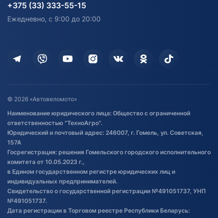
согласия на обработку
Электротранспорт
Электротранспорт
+375 (33) 333-55-15
персональных данных
Активный отдых и спорт
Лодочные моторные
Ежедневно, с 9:00 до 20:00
Доставка
Здоровье
Оплата
Для дома
Кредит и рассрочка
Дополнительные услуги
Гарантия и возврат
Оставить отзыв
Договор публичной оферты
© 2026 «Автовеломото»
Правила публикации отзывов о
Наименование юридического лица: Общество с ограниченной
товаре
ответственностью "ТехноАгро".
Обработка файлов cookie
Юридический и почтовый адрес: 246007, г. Гомель, ул. Советская,
Постановка транспорта на учет
157А
Госрегистрация: решения Гомельского городского исполнительного
Обновления в ЭПТС 2024
комитета от 10.05.2023 г.,
в Едином государственном регистре юридических лиц и
индивидуальных предпринимателей.
Свидетельство о государственной регистрации №491051737, УНП
№491051737.
Дата регистрации в Торговом реестре Республики Беларусь: