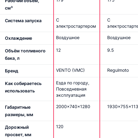
Рабочий объем,
см³
С
С
Система запуска
электростартером
электростарт
Воздушное
Воздушное
Охлаждение
12
9.5
Объём топливного
бака, л
VENTO (VMC)
Regulmoto
Бренд
Езда по городу,
Как собираетесь
Повседневная
использовать
эксплуатация
2000x740x1280
1930x755x11
Габаритные
размеры, мм
120
Дорожный
просвет, мм