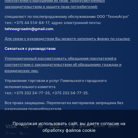
покупателей о нарушении их прав, предусмотренных
законодательством о защите прав потребителей:
специалист по послепродажному обслуживанию ООО "ТехноАгро"
тел.: +375 44 514-84-17, адрес электронной почты:
tehnoagroadm@gmail.com
.
Для связи с руководством Вы можете заполнить форму по ссылке:
Связаться с руководством
Уполномоченный рассматривать обращения покупателей в
соответствии с законодательством об обращениях граждан и
юридических лиц:
Управление торговли и услуг Гомельского городского
исполнительного комитета
тел.: +375 232 34-77-35, +375 232 34-77-25.
Все права защищены. Перепечатка материалов запрещена без
разрешения правообладателя.
Продолжая использовать сайт, вы даете согласие на
обработку файлов cookie