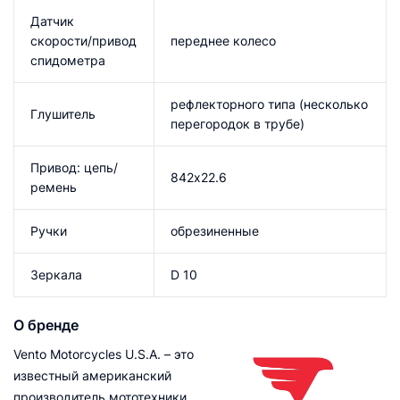
Датчик
скорости/привод
переднее колесо
спидометра
рефлекторного типа (несколько
Глушитель
перегородок в трубе)
Привод: цепь/
842х22.6
ремень
Ручки
обрезиненные
Зеркала
D 10
О бренде
Vento Motorcycles U.S.A. – это
известный американский
производитель мототехники,