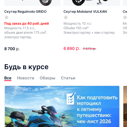
Скутер Regulmoto GRIDO
Скутер Motoland VULKAN
Ск
Под заказ до 40 раб. дней
Мощность 10 л.с
Мо
Мощность 11.5 л.с,
Объём 150 см³
Об
объем двигателя 175 см³,
Электростартер + кик-стартер
Эл
электростартер,
р.
6 890
8 700
р.
р.
7 579
Будь в курсе
Все
Новости
Обзоры
Статьи