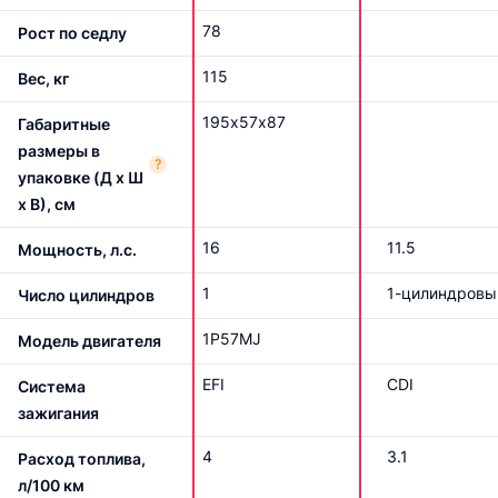
78
Рост по седлу
115
Вес, кг
195х57х87
Габаритные
размеры в
?
упаковке (Д x Ш
x В), см
16
11.5
Мощность, л.с.
1
1-цилиндровы
Число цилиндров
1P57MJ
Модель двигателя
EFI
CDI
Система
зажигания
4
3.1
Расход топлива,
л/100 км