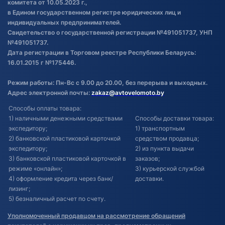
комитета от 10.05.2023 г.,
в Едином государственном регистре юридических лиц и
индивидуальных предпринимателей.
Свидетельство о государственной регистрации №491051737, УНП
№491051737.
Дата регистрации в Торговом реестре Республики Беларусь:
16.01.2015 г №175446.
Режим работы: Пн-Вс с 9.00 до 20.00, без перерыва и выходных.
Адрес электронной почты:
zakaz@avtovelomoto.by
Способы оплаты товара:
1) наличными денежными средствами
Способы доставки товара:
экспедитору;
1) транспортным
2) банковской пластиковой карточкой
средством продавца;
экспедитору;
2) из пункта выдачи
3) банковской пластиковой карточкой в
заказов;
режиме «онлайн»;
3) курьерской службой
4) оформление кредита через банк/
доставки.
лизинг;
5) безналичный расчет по счету.
Уполномоченный продавцом на рассмотрение обращений