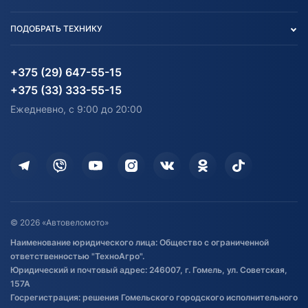
Тест-драйв
Отзыв согласия обработки
Вакансии
персональных данных
Авто и Мото
ПОДОБРАТЬ ТЕХНИКУ
Блог
Согласие на обработку
Агротехника
Партнерам
персональных данных
Огород и дача
Мототехника
Карта сайта
Информация до получения
Водный транспорт
Агротехника
+375 (29) 647-55-15
согласия на обработку
Электротранспорт
Электротранспорт
+375 (33) 333-55-15
персональных данных
Активный отдых и спорт
Лодочные моторные
Ежедневно, с 9:00 до 20:00
Доставка
Здоровье
Оплата
Для дома
Кредит и рассрочка
Дополнительные услуги
Гарантия и возврат
Оставить отзыв
Договор публичной оферты
© 2026 «Автовеломото»
Правила публикации отзывов о
Наименование юридического лица: Общество с ограниченной
товаре
ответственностью "ТехноАгро".
Обработка файлов cookie
Юридический и почтовый адрес: 246007, г. Гомель, ул. Советская,
Постановка транспорта на учет
157А
Госрегистрация: решения Гомельского городского исполнительного
Обновления в ЭПТС 2024