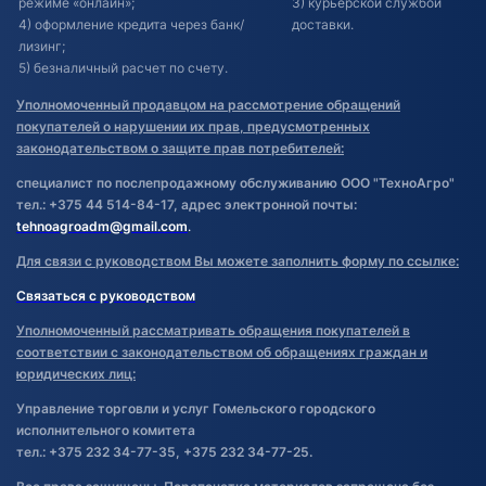
режиме «онлайн»;
3) курьерской службой
4) оформление кредита через банк/
доставки.
лизинг;
5) безналичный расчет по счету.
Уполномоченный продавцом на рассмотрение обращений
покупателей о нарушении их прав, предусмотренных
законодательством о защите прав потребителей:
специалист по послепродажному обслуживанию ООО "ТехноАгро"
тел.: +375 44 514-84-17, адрес электронной почты:
tehnoagroadm@gmail.com
.
Для связи с руководством Вы можете заполнить форму по ссылке:
Связаться с руководством
Уполномоченный рассматривать обращения покупателей в
соответствии с законодательством об обращениях граждан и
юридических лиц:
Управление торговли и услуг Гомельского городского
исполнительного комитета
тел.: +375 232 34-77-35, +375 232 34-77-25.