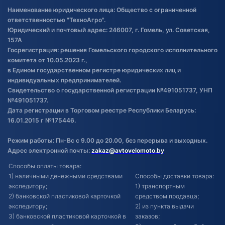
Правила публикации отзывов о
Наименование юридического лица: Общество с ограниченной
товаре
ответственностью "ТехноАгро".
Обработка файлов cookie
Юридический и почтовый адрес: 246007, г. Гомель, ул. Советская,
Постановка транспорта на учет
157А
Госрегистрация: решения Гомельского городского исполнительного
Обновления в ЭПТС 2024
комитета от 10.05.2023 г.,
в Едином государственном регистре юридических лиц и
индивидуальных предпринимателей.
Свидетельство о государственной регистрации №491051737, УНП
№491051737.
Дата регистрации в Торговом реестре Республики Беларусь:
16.01.2015 г №175446.
Режим работы: Пн-Вс с 9.00 до 20.00, без перерыва и выходных.
Адрес электронной почты:
zakaz@avtovelomoto.by
Способы оплаты товара:
1) наличными денежными средствами
Способы доставки товара:
экспедитору;
1) транспортным
2) банковской пластиковой карточкой
средством продавца;
экспедитору;
2) из пункта выдачи
3) банковской пластиковой карточкой в
заказов;