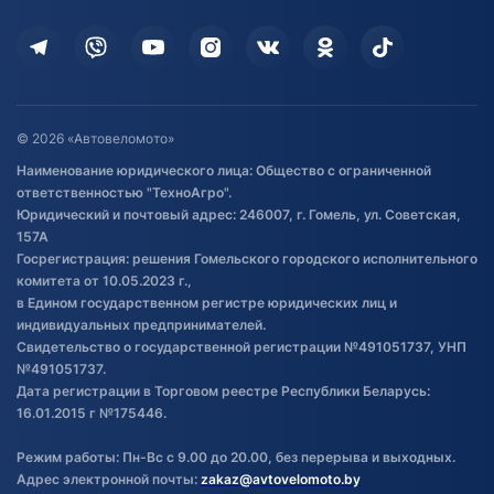
Кредит и рассрочка
Дополнительные услуги
Гарантия и возврат
Оставить отзыв
Договор публичной оферты
© 2026 «Автовеломото»
Правила публикации отзывов о
Наименование юридического лица: Общество с ограниченной
товаре
ответственностью "ТехноАгро".
Обработка файлов cookie
Юридический и почтовый адрес: 246007, г. Гомель, ул. Советская,
Постановка транспорта на учет
157А
Госрегистрация: решения Гомельского городского исполнительного
Обновления в ЭПТС 2024
комитета от 10.05.2023 г.,
в Едином государственном регистре юридических лиц и
индивидуальных предпринимателей.
Свидетельство о государственной регистрации №491051737, УНП
№491051737.
Дата регистрации в Торговом реестре Республики Беларусь:
16.01.2015 г №175446.
Режим работы: Пн-Вс с 9.00 до 20.00, без перерыва и выходных.
Адрес электронной почты:
zakaz@avtovelomoto.by