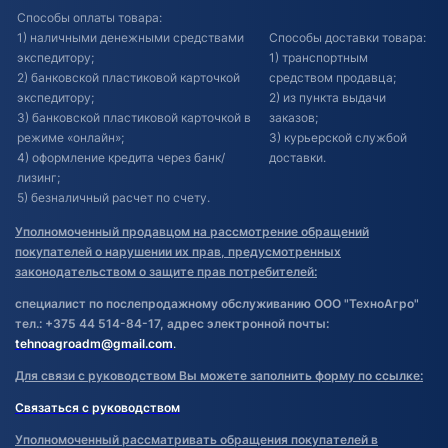
Способы оплаты товара:
1) наличными денежными средствами
Способы доставки товара:
экспедитору;
1) транспортным
2) банковской пластиковой карточкой
средством продавца;
экспедитору;
2) из пункта выдачи
3) банковской пластиковой карточкой в
заказов;
режиме «онлайн»;
3) курьерской службой
4) оформление кредита через банк/
доставки.
лизинг;
5) безналичный расчет по счету.
Уполномоченный продавцом на рассмотрение обращений
покупателей о нарушении их прав, предусмотренных
законодательством о защите прав потребителей:
специалист по послепродажному обслуживанию ООО "ТехноАгро"
тел.: +375 44 514-84-17, адрес электронной почты:
tehnoagroadm@gmail.com
.
Для связи с руководством Вы можете заполнить форму по ссылке:
Связаться с руководством
Уполномоченный рассматривать обращения покупателей в