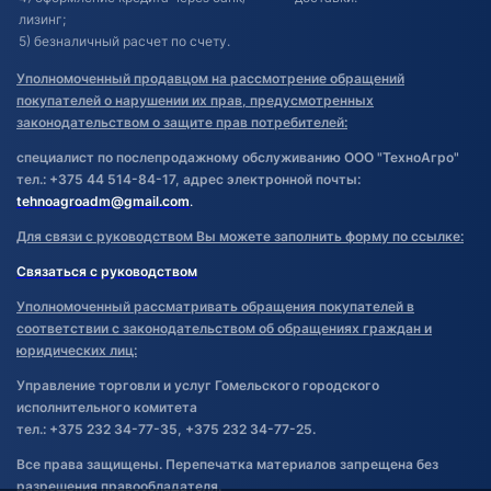
лизинг;
5) безналичный расчет по счету.
Уполномоченный продавцом на рассмотрение обращений
покупателей о нарушении их прав, предусмотренных
законодательством о защите прав потребителей:
специалист по послепродажному обслуживанию ООО "ТехноАгро"
тел.: +375 44 514-84-17, адрес электронной почты:
tehnoagroadm@gmail.com
.
Для связи с руководством Вы можете заполнить форму по ссылке:
Связаться с руководством
Уполномоченный рассматривать обращения покупателей в
соответствии с законодательством об обращениях граждан и
юридических лиц:
Управление торговли и услуг Гомельского городского
исполнительного комитета
тел.: +375 232 34-77-35, +375 232 34-77-25.
Все права защищены. Перепечатка материалов запрещена без
разрешения правообладателя.