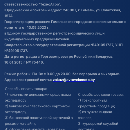
товаре
ответственностью "ТехноАгро".
Обработка файлов cookie
Юридический и почтовый адрес: 246007, г. Гомель, ул. Советская,
Постановка транспорта на учет
157А
Госрегистрация: решения Гомельского городского исполнительного
Обновления в ЭПТС 2024
комитета от 10.05.2023 г.,
в Едином государственном регистре юридических лиц и
индивидуальных предпринимателей.
Свидетельство о государственной регистрации №491051737, УНП
№491051737.
Дата регистрации в Торговом реестре Республики Беларусь:
16.01.2015 г №175446.
Режим работы: Пн-Вс с 9.00 до 20.00, без перерыва и выходных.
Адрес электронной почты:
zakaz@avtovelomoto.by
Способы оплаты товара:
1) наличными денежными средствами
Способы доставки товара:
экспедитору;
1) транспортным
2) банковской пластиковой карточкой
средством продавца;
экспедитору;
2) из пункта выдачи
3) банковской пластиковой карточкой в
заказов;
режиме «онлайн»;
3) курьерской службой
4) оформление кредита через банк/
доставки.