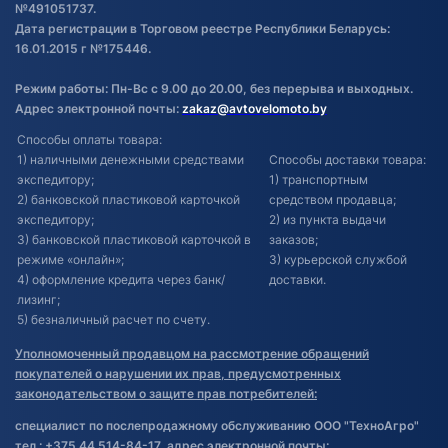
№491051737.
Дата регистрации в Торговом реестре Республики Беларусь:
16.01.2015 г №175446.
Режим работы: Пн-Вс с 9.00 до 20.00, без перерыва и выходных.
Адрес электронной почты:
zakaz@avtovelomoto.by
Способы оплаты товара:
1) наличными денежными средствами
Способы доставки товара:
экспедитору;
1) транспортным
2) банковской пластиковой карточкой
средством продавца;
экспедитору;
2) из пункта выдачи
3) банковской пластиковой карточкой в
заказов;
режиме «онлайн»;
3) курьерской службой
4) оформление кредита через банк/
доставки.
лизинг;
5) безналичный расчет по счету.
Уполномоченный продавцом на рассмотрение обращений
покупателей о нарушении их прав, предусмотренных
законодательством о защите прав потребителей:
специалист по послепродажному обслуживанию ООО "ТехноАгро"
тел.: +375 44 514-84-17, адрес электронной почты: