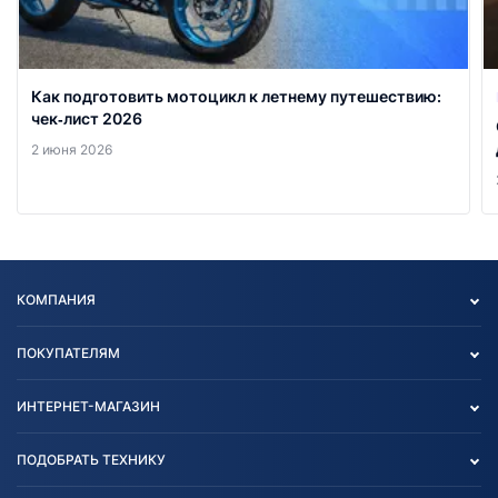
Как подготовить мотоцикл к летнему путешествию:
чек‑лист 2026
2 июня 2026
КОМПАНИЯ
Опт
ПОКУПАТЕЛЯМ
О нас
Контакты
Политика конфиденциальности
ИНТЕРНЕТ-МАГАЗИН
Тест-драйв
Отзыв согласия обработки
Вакансии
персональных данных
Авто и Мото
ПОДОБРАТЬ ТЕХНИКУ
Блог
Согласие на обработку
Агротехника