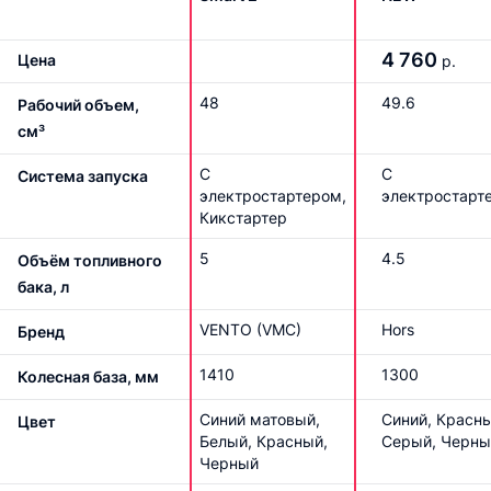
4 760
Цена
р.
48
49.6
Рабочий объем,
см³
С
С
Система запуска
электростартером,
электростарт
Кикстартер
5
4.5
Объём топливного
бака, л
VENTO (VMC)
Hors
Бренд
1410
1300
Колесная база, мм
Синий матовый,
Синий, Красны
Цвет
Белый, Красный,
Серый, Черны
Черный