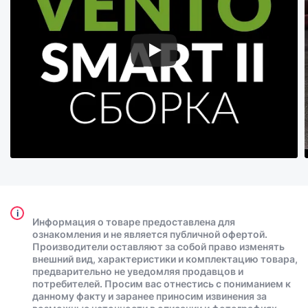
i
Информация о товаре предоставлена для
ознакомления и не является публичной офертой.
Производители оставляют за собой право изменять
внешний вид, характеристики и комплектацию товара,
предварительно не уведомляя продавцов и
потребителей. Просим вас отнестись с пониманием к
данному факту и заранее приносим извинения за