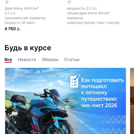
Двигатель 49.6 см³
мощность 2.2 л.с
3.1 л.с.
объем двигателя 49 см³
трансмиссия: вариатор
вариатор
скорость 50 км/ч.
электростартер / кик-стартер
4 760
р.
Будь в курсе
Все
Новости
Обзоры
Статьи