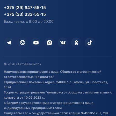
Партнерам
персональных данных
Огород и дача
Мототехника
Карта сайта
Информация до получения
Водный транспорт
Агротехника
+375 (29) 647-55-15
согласия на обработку
Электротранспорт
Электротранспорт
+375 (33) 333-55-15
персональных данных
Активный отдых и спорт
Лодочные моторные
Ежедневно, с 9:00 до 20:00
Доставка
Здоровье
Оплата
Для дома
Кредит и рассрочка
Дополнительные услуги
Гарантия и возврат
Оставить отзыв
Договор публичной оферты
© 2026 «Автовеломото»
Правила публикации отзывов о
Наименование юридического лица: Общество с ограниченной
товаре
ответственностью "ТехноАгро".
Обработка файлов cookie
Юридический и почтовый адрес: 246007, г. Гомель, ул. Советская,
Постановка транспорта на учет
157А
Госрегистрация: решения Гомельского городского исполнительного
Обновления в ЭПТС 2024
комитета от 10.05.2023 г.,
в Едином государственном регистре юридических лиц и
индивидуальных предпринимателей.
Свидетельство о государственной регистрации №491051737, УНП