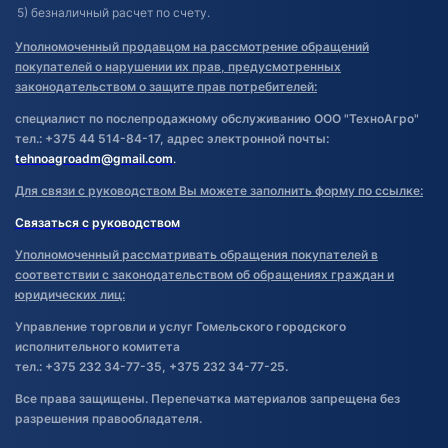
5) безналичный расчет по счету.
Уполномоченный продавцом на рассмотрение обращений
покупателей о нарушении их прав, предусмотренных
законодательством о защите прав потребителей:
специалист по послепродажному обслуживанию ООО "ТехноАгро"
тел.: +375 44 514-84-17, адрес электронной почты:
tehnoagroadm@gmail.com
.
Для связи с руководством Вы можете заполнить форму по ссылке:
Связаться с руководством
Уполномоченный рассматривать обращения покупателей в
соответствии с законодательством об обращениях граждан и
юридических лиц:
Управление торговли и услуг Гомельского городского
исполнительного комитета
тел.: +375 232 34-77-35, +375 232 34-77-25.
Все права защищены. Перепечатка материалов запрещена без
разрешения правообладателя.