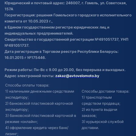
Обработка файлов cookie
Юридический и почтовый адрес: 246007, г. Гомель, ул. Советская,
Постановка транспорта на учет
157А
Госрегистрация: решения Гомельского городского исполнительного
Обновления в ЭПТС 2024
комитета от 10.05.2023 г.,
в Едином государственном регистре юридических лиц и
индивидуальных предпринимателей.
Свидетельство о государственной регистрации №491051737, УНП
№491051737.
Дата регистрации в Торговом реестре Республики Беларусь:
16.01.2015 г №175446.
Режим работы: Пн-Вс с 9.00 до 20.00, без перерыва и выходных.
Адрес электронной почты:
zakaz@avtovelomoto.by
Способы оплаты товара:
1) наличными денежными средствами
Способы доставки товара:
экспедитору;
1) транспортным
2) банковской пластиковой карточкой
средством продавца;
экспедитору;
2) из пункта выдачи
3) банковской пластиковой карточкой в
заказов;
режиме «онлайн»;
3) курьерской службой
4) оформление кредита через банк/
доставки.
лизинг;