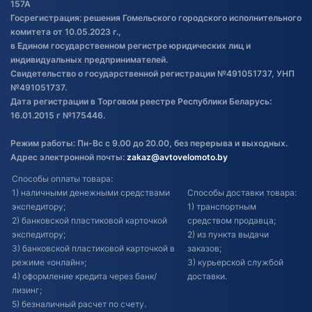
Постановка транспорта на учет
157А
Госрегистрация: решения Гомельского городского исполнительного
Обновления в ЭПТС 2024
комитета от 10.05.2023 г.,
в Едином государственном регистре юридических лиц и
индивидуальных предпринимателей.
Свидетельство о государственной регистрации №491051737, УНП
№491051737.
Дата регистрации в Торговом реестре Республики Беларусь:
16.01.2015 г №175446.
Режим работы: Пн-Вс с 9.00 до 20.00, без перерыва и выходных.
Адрес электронной почты:
zakaz@avtovelomoto.by
Способы оплаты товара:
1) наличными денежными средствами
Способы доставки товара:
экспедитору;
1) транспортным
2) банковской пластиковой карточкой
средством продавца;
экспедитору;
2) из пункта выдачи
3) банковской пластиковой карточкой в
заказов;
режиме «онлайн»;
3) курьерской службой
4) оформление кредита через банк/
доставки.
лизинг;
5) безналичный расчет по счету.