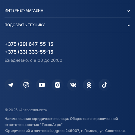
Контакты
Политика конфиденциальности
ИНТЕРНЕТ-МАГАЗИН
Тест-драйв
Отзыв согласия обработки
Вакансии
персональных данных
Авто и Мото
ПОДОБРАТЬ ТЕХНИКУ
Блог
Согласие на обработку
Агротехника
Партнерам
персональных данных
Огород и дача
Мототехника
Карта сайта
Информация до получения
Водный транспорт
Агротехника
+375 (29) 647-55-15
согласия на обработку
Электротранспорт
Электротранспорт
+375 (33) 333-55-15
персональных данных
Активный отдых и спорт
Лодочные моторные
Ежедневно, с 9:00 до 20:00
Доставка
Здоровье
Оплата
Для дома
Кредит и рассрочка
Дополнительные услуги
Гарантия и возврат
Оставить отзыв
Договор публичной оферты
© 2026 «Автовеломото»
Правила публикации отзывов о
Наименование юридического лица: Общество с ограниченной
товаре
ответственностью "ТехноАгро".
Обработка файлов cookie
Юридический и почтовый адрес: 246007, г. Гомель, ул. Советская,