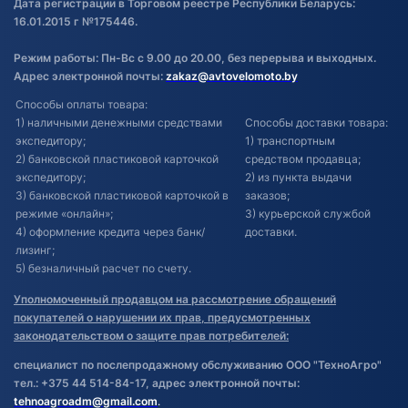
Дата регистрации в Торговом реестре Республики Беларусь:
16.01.2015 г №175446.
Режим работы: Пн-Вс с 9.00 до 20.00, без перерыва и выходных.
Адрес электронной почты:
zakaz@avtovelomoto.by
Способы оплаты товара:
1) наличными денежными средствами
Способы доставки товара:
экспедитору;
1) транспортным
2) банковской пластиковой карточкой
средством продавца;
экспедитору;
2) из пункта выдачи
3) банковской пластиковой карточкой в
заказов;
режиме «онлайн»;
3) курьерской службой
4) оформление кредита через банк/
доставки.
лизинг;
5) безналичный расчет по счету.
Уполномоченный продавцом на рассмотрение обращений
покупателей о нарушении их прав, предусмотренных
законодательством о защите прав потребителей:
специалист по послепродажному обслуживанию ООО "ТехноАгро"
тел.: +375 44 514-84-17, адрес электронной почты:
tehnoagroadm@gmail.com
.