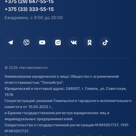
+375 (29) 647-55-15
согласия на обработку
Электротранспорт
Электротранспорт
+375 (33) 333-55-15
персональных данных
Активный отдых и спорт
Лодочные моторные
Ежедневно, с 9:00 до 20:00
Доставка
Здоровье
Оплата
Для дома
Кредит и рассрочка
Дополнительные услуги
Гарантия и возврат
Оставить отзыв
Договор публичной оферты
© 2026 «Автовеломото»
Правила публикации отзывов о
Наименование юридического лица: Общество с ограниченной
товаре
ответственностью "ТехноАгро".
Обработка файлов cookie
Юридический и почтовый адрес: 246007, г. Гомель, ул. Советская,
Постановка транспорта на учет
157А
Госрегистрация: решения Гомельского городского исполнительного
Обновления в ЭПТС 2024
комитета от 10.05.2023 г.,
в Едином государственном регистре юридических лиц и
индивидуальных предпринимателей.
Свидетельство о государственной регистрации №491051737, УНП
№491051737.