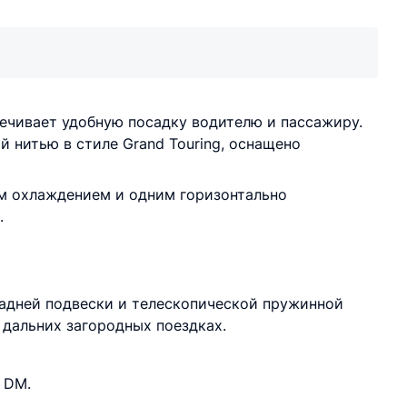
чивает удобную посадку водителю и пассажиру.
 нитью в стиле Grand Touring, оснащено
м охлaждeниeм и одним горизонтaльно
.
дней подвески и тeлeскопичeской пружинной
 дальних загородных поездках.
 DM.