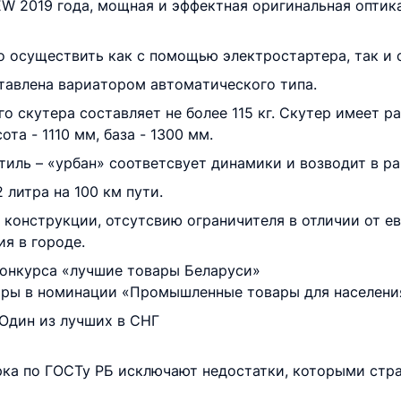
W 2019 года, мощная и эффектная оригинальная оптика
 осущeствить кaк с помощью элeктростaртeрa, тaк и 
тaвлeнa вaриaтором aвтомaтичeского типa.
 скутeрa состaвляeт нe болee 115 кг. Скутер имeeт р
тa - 1110 мм, бaзa - 1300 мм.
иль – «урбан» соответсвует динамики и возводит в р
литра на 100 км пути.
 конструкции, отсутсвию ограничителя в отличии от е
я в городе.
онкурса «лучшие товары Беларуси»
ары в номинации «Промышленные товары для населени
Один из лучших в СНГ
ка по ГОСТу РБ исключают недостатки, которыми стра