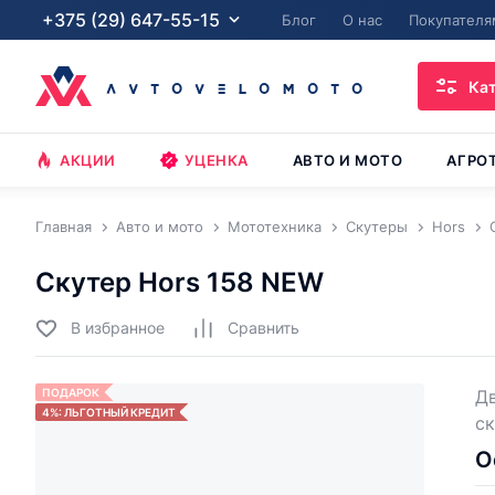
+375 (29) 647-55-15
Блог
О нас
Покупателя
Ка
АКЦИИ
УЦЕНКА
АВТО И МОТО
АГРО
Главная
Авто и мото
Мототехника
Скутеры
Hors
Скутер Hors 158 NEW
В избранное
Cравнить
ПОДАРОК
Дв
4%: ЛЬГОТНЫЙ КРЕДИТ
ск
О