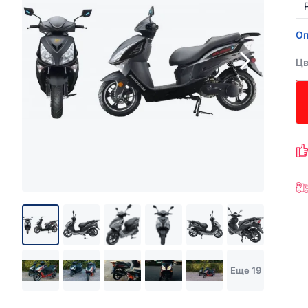
Оп
Цв
Еще 19