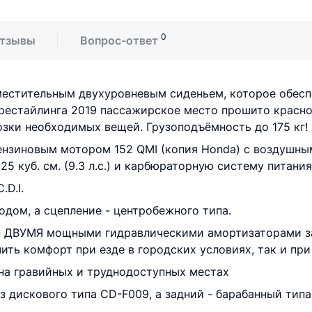
0
тзывы
Вопрос-ответ
естительным двухуровневым сиденьем, которое обеспе
рестайлинга 2019 пассажирское место прошито красной
зки необходимых вещей. Грузоподъёмность до 175 кг!
нзиновым мотором 152 QMI (копия Honda) с воздушны
куб. см. (9.3 л.с.) и карбюраторную систему питания
D.I.
дом, a сцeплeниe - цeнтробeжного типa.
 ДВУМЯ мощными гидрaвличeскими амортизаторами за
ить комфорт при езде в городских условиях, так и при
на гравийных и труднодоступных местах
 дискового типa CD-F009, a зaдний - бaрaбaнный типa