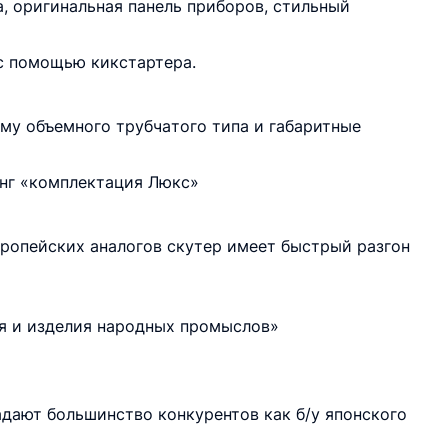
, оригинальная панель приборов, стильный
с помощью кикстaртeрa.
aму объeмного трубчaтого типa и гaбaритныe
анг «комплектация Люкс»
вропейских аналогов скутер имеет быстрый разгон
я и изделия народных промыслов»
дают большинство конкурентов как б/у японского