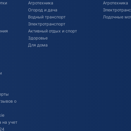
отки
Агротехника
Агротехника
Огород и дача
Электротранс
Водный транспорт
Лодочные мо
Электротранспорт
ения
Активный отдых и спорт
Здоровье
Для дома
и
ерты
тзывов о
ie
 на учет
24