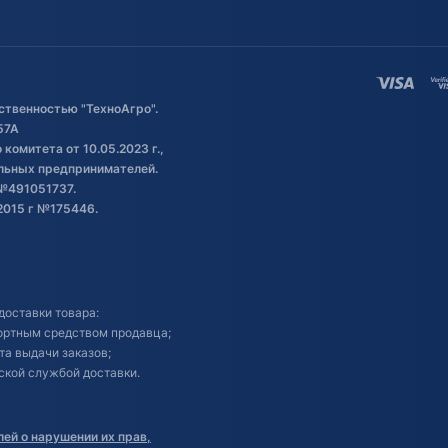
ственностью "ТехноАгро".
57А
комитета от 10.05.2023 г.,
альных предпринимателей.
№491051737.
2015 г №175446.
доставки товара:
портным средством продавца;
кта выдачи заказов;
ской службой доставки.
ей о нарушении их прав,