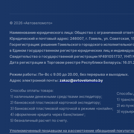
© 2026 «Автовеломото»
Наименование юридического лица: Общество с ограниченной ответ
Юридический и почтовый адрес: 246007, г. Гомель, ул. Советская, 1
Госрегистрация: решения Гомельского городского исполнительного 
в Едином государственном регистре юридических лиц и индивиду
Свидетельство о государственной регистрации №491051737, УНП 
Дата регистрации в Торговом реестре Республики Беларусь: 16.01.
Режим работы: Пн-Вс с 9.00 до 20.00, без перерыва и выходных.
Адрес электронной почты:
zakaz@avtovelomoto.by
Способы оплаты товара:
Способы 
1) наличными денежными средствами экспедитору;
1) транс
2) банковской пластиковой карточкой экспедитору;
2) из пун
3) банковской пластиковой карточкой в режиме «онлайн»;
3) курьер
4) оформление кредита через банк/лизинг;
5) безналичный расчет по счету.
Уполномоченный продавцом на рассмотрение обращений покупател