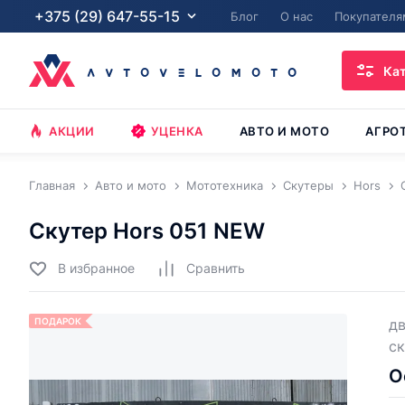
+375 (29) 647-55-15
Блог
О нас
Покупателя
Ка
АКЦИИ
УЦЕНКА
АВТО И МОТО
АГРО
Главная
Авто и мото
Мототехника
Скутеры
Hors
Скутер Hors 051 NEW
В избранное
Cравнить
ПОДАРОК
дв
ск
О