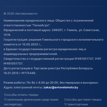
Гарантия и возврат
Оставить отзыв
Договор публичной оферты
© 2026 «Автовеломото»
Правила публикации отзывов о
Наименование юридического лица: Общество с ограниченной
товаре
ответственностью "ТехноАгро".
Обработка файлов cookie
Юридический и почтовый адрес: 246007, г. Гомель, ул. Советская,
Постановка транспорта на учет
157А
Госрегистрация: решения Гомельского городского исполнительного
Обновления в ЭПТС 2024
комитета от 10.05.2023 г.,
в Едином государственном регистре юридических лиц и
индивидуальных предпринимателей.
Свидетельство о государственной регистрации №491051737, УНП
№491051737.
Дата регистрации в Торговом реестре Республики Беларусь:
16.01.2015 г №175446.
Режим работы: Пн-Вс с 9.00 до 20.00, без перерыва и выходных.
Адрес электронной почты:
zakaz@avtovelomoto.by
Способы оплаты товара:
1) наличными денежными средствами
Способы доставки товара:
экспедитору;
1) транспортным