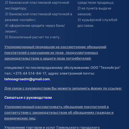
2) банковской пластиковой карточкой
средством продавца;
экспедитору;
2) из пункта выдачи
3) банковской пластиковой карточкой в
заказов;
режиме «онлайн»;
3) курьерской службой
4) оформление кредита через банк/
доставки.
лизинг;
5) безналичный расчет по счету.
Уполномоченный продавцом на рассмотрение обращений
покупателей о нарушении их прав, предусмотренных
законодательством о защите прав потребителей:
специалист по послепродажному обслуживанию ООО "ТехноАгро"
тел.: +375 44 514-84-17, адрес электронной почты:
tehnoagroadm@gmail.com
.
Для связи с руководством Вы можете заполнить форму по ссылке:
Связаться с руководством
Уполномоченный рассматривать обращения покупателей в
соответствии с законодательством об обращениях граждан и
юридических лиц:
Управление торговли и услуг Гомельского городского