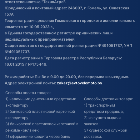
ответственностью "ТехноАгро".
Обработка файлов cookie
Юридический и почтовый адрес: 246007, г. Гомель, ул. Советская,
Постановка транспорта на учет
157А
Госрегистрация: решения Гомельского городского исполнительного
Обновления в ЭПТС 2024
комитета от 10.05.2023 г.,
в Едином государственном регистре юридических лиц и
индивидуальных предпринимателей.
Свидетельство о государственной регистрации №491051737, УНП
№491051737.
Дата регистрации в Торговом реестре Республики Беларусь:
16.01.2015 г №175446.
Режим работы: Пн-Вс с 9.00 до 20.00, без перерыва и выходных.
Адрес электронной почты:
zakaz@avtovelomoto.by
Способы оплаты товара:
1) наличными денежными средствами
Способы доставки товара:
экспедитору;
1) транспортным
2) банковской пластиковой карточкой
средством продавца;
экспедитору;
2) из пункта выдачи
3) банковской пластиковой карточкой в
заказов;
режиме «онлайн»;
3) курьерской службой
4) оформление кредита через банк/
доставки.