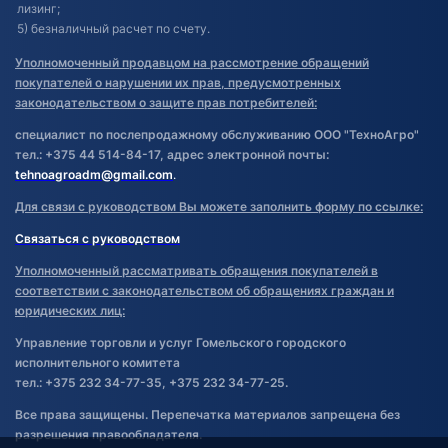
лизинг;
5) безналичный расчет по счету.
Уполномоченный продавцом на рассмотрение обращений
покупателей о нарушении их прав, предусмотренных
законодательством о защите прав потребителей:
специалист по послепродажному обслуживанию ООО "ТехноАгро"
тел.: +375 44 514-84-17, адрес электронной почты:
tehnoagroadm@gmail.com
.
Для связи с руководством Вы можете заполнить форму по ссылке:
Связаться с руководством
Уполномоченный рассматривать обращения покупателей в
соответствии с законодательством об обращениях граждан и
юридических лиц:
Управление торговли и услуг Гомельского городского
исполнительного комитета
тел.: +375 232 34-77-35, +375 232 34-77-25.
Все права защищены. Перепечатка материалов запрещена без
разрешения правообладателя.