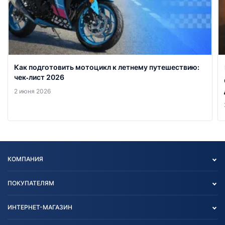
Как подготовить мотоцикл к летнему путешествию:
чек‑лист 2026
2 июня 2026
КОМПАНИЯ
Опт
ПОКУПАТЕЛЯМ
О нас
Контакты
Политика конфиденциальности
ИНТЕРНЕТ-МАГАЗИН
Тест-драйв
Отзыв согласия обработки
Вакансии
персональных данных
Авто и Мото