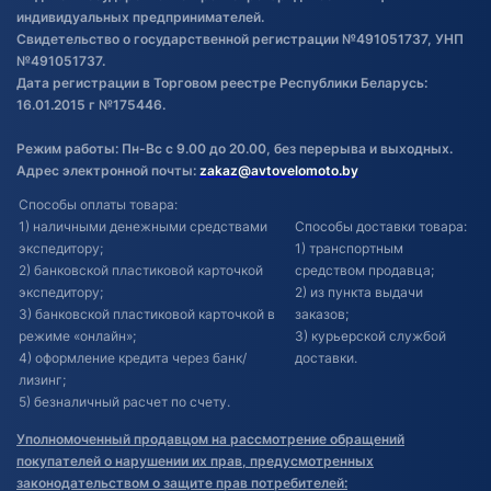
индивидуальных предпринимателей.
Свидетельство о государственной регистрации №491051737, УНП
№491051737.
Дата регистрации в Торговом реестре Республики Беларусь:
16.01.2015 г №175446.
Режим работы: Пн-Вс с 9.00 до 20.00, без перерыва и выходных.
Адрес электронной почты:
zakaz@avtovelomoto.by
Способы оплаты товара:
1) наличными денежными средствами
Способы доставки товара:
экспедитору;
1) транспортным
2) банковской пластиковой карточкой
средством продавца;
экспедитору;
2) из пункта выдачи
3) банковской пластиковой карточкой в
заказов;
режиме «онлайн»;
3) курьерской службой
4) оформление кредита через банк/
доставки.
лизинг;
5) безналичный расчет по счету.
Уполномоченный продавцом на рассмотрение обращений
покупателей о нарушении их прав, предусмотренных
законодательством о защите прав потребителей: