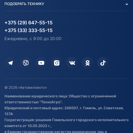
ПОДОБРАТЬ ТЕХНИКУ
Блог
Согласие на обработку
Агротехника
Партнерам
персональных данных
Огород и дача
Мототехника
Карта сайта
Информация до получения
Водный транспорт
Агротехника
+375 (29) 647-55-15
согласия на обработку
Электротранспорт
Электротранспорт
+375 (33) 333-55-15
персональных данных
Активный отдых и спорт
Лодочные моторные
Ежедневно, с 9:00 до 20:00
Доставка
Здоровье
Оплата
Для дома
Кредит и рассрочка
Дополнительные услуги
Гарантия и возврат
Оставить отзыв
Договор публичной оферты
© 2026 «Автовеломото»
Правила публикации отзывов о
Наименование юридического лица: Общество с ограниченной
товаре
ответственностью "ТехноАгро".
Обработка файлов cookie
Юридический и почтовый адрес: 246007, г. Гомель, ул. Советская,
Постановка транспорта на учет
157А
Госрегистрация: решения Гомельского городского исполнительного
Обновления в ЭПТС 2024
комитета от 10.05.2023 г.,
в Едином государственном регистре юридических лиц и