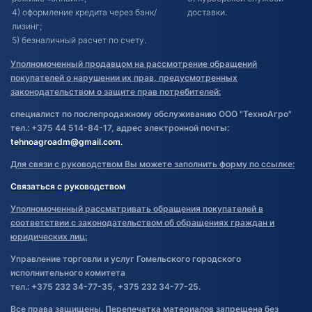
4) оформление кредита через банк/
доставки.
лизинг;
5) безналичный расчет по счету.
Уполномоченный продавцом на рассмотрение обращений
покупателей о нарушении их прав, предусмотренных
законодательством о защите прав потребителей:
специалист по послепродажному обслуживанию ООО "ТехноАгро"
тел.: +375 44 514-84-17, адрес электронной почты:
tehnoagroadm@gmail.com
.
Для связи с руководством Вы можете заполнить форму по ссылке:
Связаться с руководством
Уполномоченный рассматривать обращения покупателей в
соответствии с законодательством об обращениях граждан и
юридических лиц:
Управление торговли и услуг Гомельского городского
исполнительного комитета
тел.: +375 232 34-77-35, +375 232 34-77-25.
Все права защищены. Перепечатка материалов запрещена без