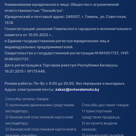
Правила публикации отзывов о
Наименование юридического лица: Общество с ограниченной
товаре
ответственностью "ТехноАгро".
Обработка файлов cookie
Юридический и почтовый адрес: 246007, г. Гомель, ул. Советская,
Постановка транспорта на учет
157А
Госрегистрация: решения Гомельского городского исполнительного
Обновления в ЭПТС 2024
комитета от 10.05.2023 г.,
в Едином государственном регистре юридических лиц и
индивидуальных предпринимателей.
Свидетельство о государственной регистрации №491051737, УНП
№491051737.
Дата регистрации в Торговом реестре Республики Беларусь:
16.01.2015 г №175446.
Режим работы: Пн-Вс с 9.00 до 20.00, без перерыва и выходных.
Адрес электронной почты:
zakaz@avtovelomoto.by
Способы оплаты товара:
1) наличными денежными средствами
Способы доставки товара:
экспедитору;
1) транспортным
2) банковской пластиковой карточкой
средством продавца;
экспедитору;
2) из пункта выдачи
3) банковской пластиковой карточкой в
заказов;
режиме «онлайн»;
3) курьерской службой