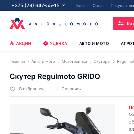
+375 (29) 647-55-15
Блог
О нас
Покупателя
Ка
АКЦИИ
УЦЕНКА
АВТО И МОТО
АГРО
Главная
Авто и мото
Мототехника
Скутеры
Regulmo
Скутер Regulmoto GRIDO
В избранное
Cравнить
По
Мо
об
эл