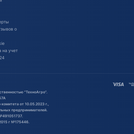
и
ерты
тзывов о
ie
 на учет
24
ственностью "ТехноАгро".
57А
комитета от 10.05.2023 г.,
альных предпринимателей.
№491051737.
2015 г №175446.