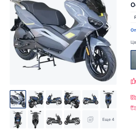
О
Оп
Цв
Еще 4