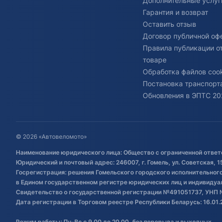
Дополнительные услуг
Гарантия и возврат
Оставить отзыв
Договор публичной оф
Правила публикации о
товаре
Обработка файлов cook
Постановка транспорта
Обновления в ЭПТС 20
© 2026 «Автовеломото»
Наименование юридического лица: Общество с ограниченной ответ
Юридический и почтовый адрес: 246007, г. Гомель, ул. Советская, 1
Госрегистрация: решения Гомельского городского исполнительного 
в Едином государственном регистре юридических лиц и индивиду
Свидетельство о государственной регистрации №491051737, УНП 
Дата регистрации в Торговом реестре Республики Беларусь: 16.01.
Режим работы: Пн-Вс с 9.00 до 20.00, без перерыва и выходных.