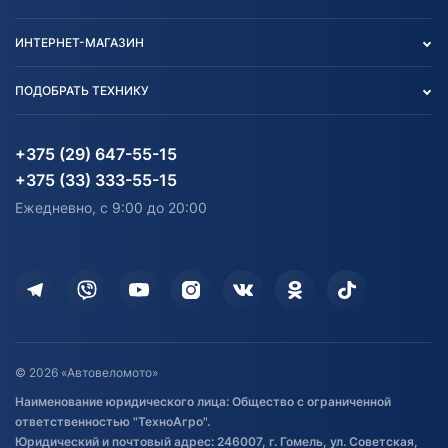
О нас
Контакты
Политика конфиденциальности
ИНТЕРНЕТ-МАГАЗИН
Тест-драйв
Отзыв согласия обработки
Вакансии
персональных данных
Авто и Мото
ПОДОБРАТЬ ТЕХНИКУ
Блог
Согласие на обработку
Агротехника
Партнерам
персональных данных
Огород и дача
Мототехника
Карта сайта
Информация до получения
Водный транспорт
Агротехника
+375 (29) 647-55-15
согласия на обработку
Электротранспорт
Электротранспорт
+375 (33) 333-55-15
персональных данных
Активный отдых и спорт
Лодочные моторные
Ежедневно, с 9:00 до 20:00
Доставка
Здоровье
Оплата
Для дома
Кредит и рассрочка
Дополнительные услуги
Гарантия и возврат
Оставить отзыв
Договор публичной оферты
© 2026 «Автовеломото»
Правила публикации отзывов о
Наименование юридического лица: Общество с ограниченной
товаре
ответственностью "ТехноАгро".
Обработка файлов cookie
Юридический и почтовый адрес: 246007, г. Гомель, ул. Советская,