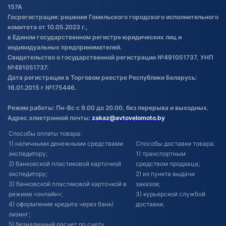
Постановка транспорта на учет
157А
Госрегистрация: решения Гомельского городского исполнительного
Обновления в ЭПТС 2024
комитета от 10.05.2023 г.,
в Едином государственном регистре юридических лиц и
индивидуальных предпринимателей.
Свидетельство о государственной регистрации №491051737, УНП
№491051737.
Дата регистрации в Торговом реестре Республики Беларусь:
16.01.2015 г №175446.
Режим работы: Пн-Вс с 9.00 до 20.00, без перерыва и выходных.
Адрес электронной почты:
zakaz@avtovelomoto.by
Способы оплаты товара:
1) наличными денежными средствами
Способы доставки товара:
экспедитору;
1) транспортным
2) банковской пластиковой карточкой
средством продавца;
экспедитору;
2) из пункта выдачи
3) банковской пластиковой карточкой в
заказов;
режиме «онлайн»;
3) курьерской службой
4) оформление кредита через банк/
доставки.
лизинг;
5) безналичный расчет по счету.