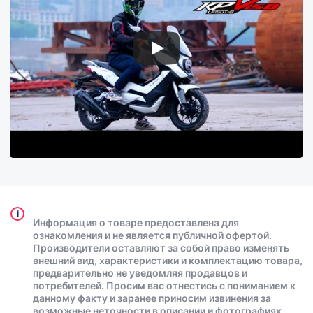
i
Информация о товаре предоставлена для
ознакомления и не является публичной офертой.
Производители оставляют за собой право изменять
внешний вид, характеристики и комплектацию товара,
предварительно не уведомляя продавцов и
потребителей. Просим вас отнестись с пониманием к
данному факту и заранее приносим извинения за
возможные неточности в описании и фотографиях