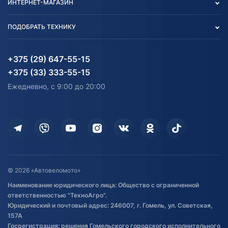
ИНТЕРНЕТ-МАГАЗИН
Тест-драйв
Отзыв согласия обработки
Вакансии
персональных данных
Авто и Мото
ПОДОБРАТЬ ТЕХНИКУ
Блог
Согласие на обработку
Агротехника
Партнерам
персональных данных
Огород и дача
Мототехника
Карта сайта
Информация до получения
Водный транспорт
Агротехника
+375 (29) 647-55-15
согласия на обработку
Электротранспорт
Электротранспорт
+375 (33) 333-55-15
персональных данных
Активный отдых и спорт
Лодочные моторные
Ежедневно, с 9:00 до 20:00
Доставка
Здоровье
Оплата
Для дома
Кредит и рассрочка
Дополнительные услуги
Гарантия и возврат
Оставить отзыв
Договор публичной оферты
© 2026 «Автовеломото»
Правила публикации отзывов о
Наименование юридического лица: Общество с ограниченной
товаре
ответственностью "ТехноАгро".
Обработка файлов cookie
Юридический и почтовый адрес: 246007, г. Гомель, ул. Советская,
Постановка транспорта на учет
157А
Госрегистрация: решения Гомельского городского исполнительного
Обновления в ЭПТС 2024