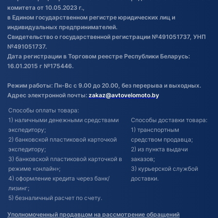
комитета от 10.05.2023 г.,
в Едином государственном регистре юридических лиц и
индивидуальных предпринимателей.
Свидетельство о государственной регистрации №491051737, УНП
№491051737.
Дата регистрации в Торговом реестре Республики Беларусь:
16.01.2015 г №175446.
Режим работы: Пн-Вс с 9.00 до 20.00, без перерыва и выходных.
Адрес электронной почты:
zakaz@avtovelomoto.by
Способы оплаты товара:
1) наличными денежными средствами
Способы доставки товара:
экспедитору;
1) транспортным
2) банковской пластиковой карточкой
средством продавца;
экспедитору;
2) из пункта выдачи
3) банковской пластиковой карточкой в
заказов;
режиме «онлайн»;
3) курьерской службой
4) оформление кредита через банк/
доставки.
лизинг;
5) безналичный расчет по счету.
Уполномоченный продавцом на рассмотрение обращений