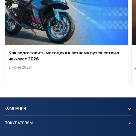
Как подготовить мотоцикл к летнему путешествию:
чек‑лист 2026
2 июня 2026
КОМПАНИЯ
Опт
ПОКУПАТЕЛЯМ
О нас
Контакты
Политика конфиденциальности