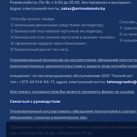
Режим работы: Пн-Вс с 9.00 до 20.00, без перерыва и выходных.
Адрес электронной почты:
zakaz@avtovelomoto.by
Способы оплаты товара:
Способы 
1) наличными денежными средствами экспедитору;
1) транс
2) банковской пластиковой карточкой экспедитору;
2) из пун
3) банковской пластиковой карточкой в режиме «онлайн»;
3) курьер
4) оформление кредита через банк/лизинг;
5) безналичный расчет по счету.
Уполномоченный продавцом на рассмотрение обращений покупател
предусмотренных законодательством о защите прав потребителей
специалист по послепродажному обслуживанию ООО "ТехноАгро"
тел.: +375 44 514-84-17, адрес электронной почты:
tehnoagroadm@
Для связи с руководством Вы можете заполнить форму по ссылке:
Связаться с руководством
Уполномоченный рассматривать обращения покупателей в соответ
обращениях граждан и юридических лиц:
Управление торговли и услуг Гомельского городского исполнитель
тел.: +375 232 34-77-35, +375 232 34-77-25.