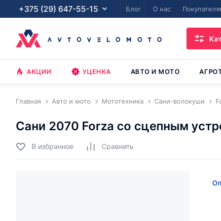
+375 (29) 647-55-15
Блог
О нас
Покупателя
Ка
АКЦИИ
УЦЕНКА
АВТО И МОТО
АГРО
Главная
Авто и мото
Мототехника
Сани-волокуши
F
Сани 2070 Forza со сцепным уст
В избранное
Cравнить
Оп