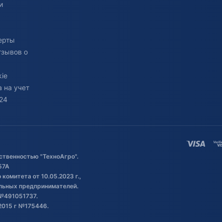
и
ерты
тзывов о
ie
 на учет
24
ственностью "ТехноАгро".
57А
комитета от 10.05.2023 г.,
альных предпринимателей.
№491051737.
2015 г №175446.