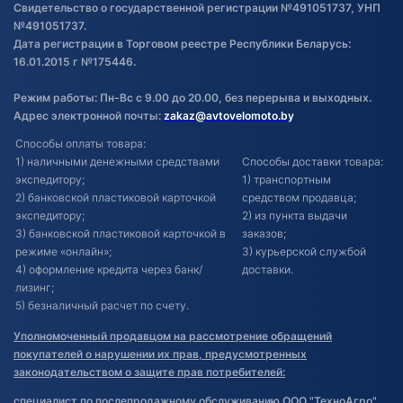
Свидетельство о государственной регистрации №491051737, УНП
№491051737.
Дата регистрации в Торговом реестре Республики Беларусь:
16.01.2015 г №175446.
Режим работы: Пн-Вс с 9.00 до 20.00, без перерыва и выходных.
Адрес электронной почты:
zakaz@avtovelomoto.by
Способы оплаты товара:
1) наличными денежными средствами
Способы доставки товара:
экспедитору;
1) транспортным
2) банковской пластиковой карточкой
средством продавца;
экспедитору;
2) из пункта выдачи
3) банковской пластиковой карточкой в
заказов;
режиме «онлайн»;
3) курьерской службой
4) оформление кредита через банк/
доставки.
лизинг;
5) безналичный расчет по счету.
Уполномоченный продавцом на рассмотрение обращений
покупателей о нарушении их прав, предусмотренных
законодательством о защите прав потребителей:
специалист по послепродажному обслуживанию ООО "ТехноАгро"