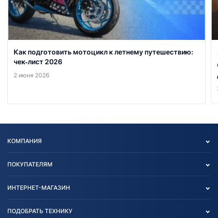
Как подготовить мотоцикл к летнему путешествию:
чек‑лист 2026
2 июня 2026
КОМПАНИЯ
Опт
ПОКУПАТЕЛЯМ
О нас
Контакты
Политика конфиденциальности
ИНТЕРНЕТ-МАГАЗИН
Тест-драйв
Отзыв согласия обработки
Вакансии
персональных данных
Авто и Мото
ПОДОБРАТЬ ТЕХНИКУ
Блог
Согласие на обработку
Агротехника