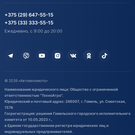
Партнерам
персональных данных
Огород и дача
Мототехника
Карта сайта
Информация до получения
Водный транспорт
Агротехника
+375 (29) 647-55-15
согласия на обработку
Электротранспорт
Электротранспорт
+375 (33) 333-55-15
персональных данных
Активный отдых и спорт
Лодочные моторные
Ежедневно, с 9:00 до 20:00
Доставка
Здоровье
Оплата
Для дома
Кредит и рассрочка
Дополнительные услуги
Гарантия и возврат
Оставить отзыв
Договор публичной оферты
© 2026 «Автовеломото»
Правила публикации отзывов о
Наименование юридического лица: Общество с ограниченной
товаре
ответственностью "ТехноАгро".
Обработка файлов cookie
Юридический и почтовый адрес: 246007, г. Гомель, ул. Советская,
Постановка транспорта на учет
157А
Госрегистрация: решения Гомельского городского исполнительного
Обновления в ЭПТС 2024
комитета от 10.05.2023 г.,
в Едином государственном регистре юридических лиц и
индивидуальных предпринимателей.