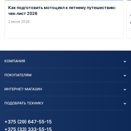
Как подготовить мотоцикл к летнему путешествию:
чек‑лист 2026
2 июня 2026
КОМПАНИЯ
Опт
ПОКУПАТЕЛЯМ
О нас
Контакты
Политика конфиденциальности
ИНТЕРНЕТ-МАГАЗИН
Тест-драйв
Отзыв согласия обработки
Вакансии
персональных данных
Авто и Мото
ПОДОБРАТЬ ТЕХНИКУ
Блог
Согласие на обработку
Агротехника
Партнерам
персональных данных
Огород и дача
Мототехника
Карта сайта
Информация до получения
Водный транспорт
Агротехника
+375 (29) 647-55-15
согласия на обработку
Электротранспорт
Электротранспорт
+375 (33) 333-55-15