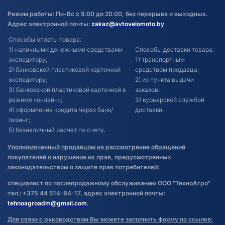
Режим работы: Пн-Вс с 9.00 до 20.00, без перерыва и выходных.
Адрес электронной почты:
zakaz@avtovelomoto.by
Способы оплаты товара:
1) наличными денежными средствами
Способы доставки товара:
экспедитору;
1) транспортным
2) банковской пластиковой карточкой
средством продавца;
экспедитору;
2) из пункта выдачи
3) банковской пластиковой карточкой в
заказов;
режиме «онлайн»;
3) курьерской службой
4) оформление кредита через банк/
доставки.
лизинг;
5) безналичный расчет по счету.
Уполномоченный продавцом на рассмотрение обращений
покупателей о нарушении их прав, предусмотренных
законодательством о защите прав потребителей:
специалист по послепродажному обслуживанию ООО "ТехноАгро"
тел.: +375 44 514-84-17, адрес электронной почты:
tehnoagroadm@gmail.com
.
Для связи с руководством Вы можете заполнить форму по ссылке: