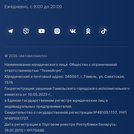
персональных данных
Активный отдых и спорт
Лодочные моторные
Ежедневно, с 9:00 до 20:00
Доставка
Здоровье
Оплата
Для дома
Кредит и рассрочка
Дополнительные услуги
Гарантия и возврат
Оставить отзыв
Договор публичной оферты
© 2026 «Автовеломото»
Правила публикации отзывов о
Наименование юридического лица: Общество с ограниченной
товаре
ответственностью "ТехноАгро".
Обработка файлов cookie
Юридический и почтовый адрес: 246007, г. Гомель, ул. Советская,
Постановка транспорта на учет
157А
Госрегистрация: решения Гомельского городского исполнительного
Обновления в ЭПТС 2024
комитета от 10.05.2023 г.,
в Едином государственном регистре юридических лиц и
индивидуальных предпринимателей.
Свидетельство о государственной регистрации №491051737, УНП
№491051737.
Дата регистрации в Торговом реестре Республики Беларусь:
16.01.2015 г №175446.