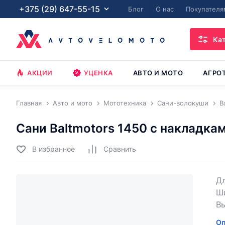
+375 (29) 647-55-15
Блог
О нас
Покупателя
Ка
АКЦИИ
УЦЕНКА
АВТО И МОТО
АГРО
Главная
Авто и мото
Мототехника
Сани-волокуши
B
Сани Baltmotors 1450 с накладка
В избранное
Cравнить
Дл
Ши
Вы
Оп