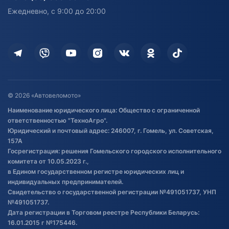
персональных данных
Активный отдых и спорт
Лодочные моторные
Ежедневно, с 9:00 до 20:00
Доставка
Здоровье
Оплата
Для дома
Кредит и рассрочка
Дополнительные услуги
Гарантия и возврат
Оставить отзыв
Договор публичной оферты
© 2026 «Автовеломото»
Правила публикации отзывов о
Наименование юридического лица: Общество с ограниченной
товаре
ответственностью "ТехноАгро".
Обработка файлов cookie
Юридический и почтовый адрес: 246007, г. Гомель, ул. Советская,
Постановка транспорта на учет
157А
Госрегистрация: решения Гомельского городского исполнительного
Обновления в ЭПТС 2024
комитета от 10.05.2023 г.,
в Едином государственном регистре юридических лиц и
индивидуальных предпринимателей.
Свидетельство о государственной регистрации №491051737, УНП
№491051737.
Дата регистрации в Торговом реестре Республики Беларусь:
16.01.2015 г №175446.