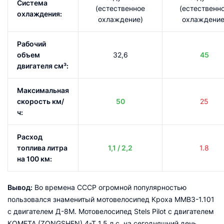
Система
(естественное
(естественн
охлаждения:
охлаждение)
охлаждение
Рабочий
объем
32,6
45
двигателя см³:
Максимальная
скорость км/
50
25
ч:
Расход
топлива литра
1,1 / 2,2
1.8
на 100 км:
Вывод:
Во времена СССР огромной популярностью
пользовался знаменитый мотовелосипед Кроха ММВЗ-1.101
с двигателем Д-8М. Мотовелосипед Stels Pilot с двигателем
КОМЕТА (ZONGSHEN) 4-Т 1,5 л.с. на сегодняшний день