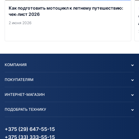
Как подготовить мотоцикл к летнему путешествию:
чек‑лист 2026
2 июня 2026
КОМПАНИЯ
Опт
ПОКУПАТЕЛЯМ
О нас
Контакты
Политика конфиденциальности
ИНТЕРНЕТ-МАГАЗИН
Тест-драйв
Отзыв согласия обработки
Вакансии
персональных данных
Авто и Мото
ПОДОБРАТЬ ТЕХНИКУ
Блог
Согласие на обработку
Агротехника
Партнерам
персональных данных
Огород и дача
Мототехника
Карта сайта
Информация до получения
Водный транспорт
Агротехника
+375 (29) 647-55-15
согласия на обработку
Электротранспорт
Электротранспорт
+375 (33) 333-55-15