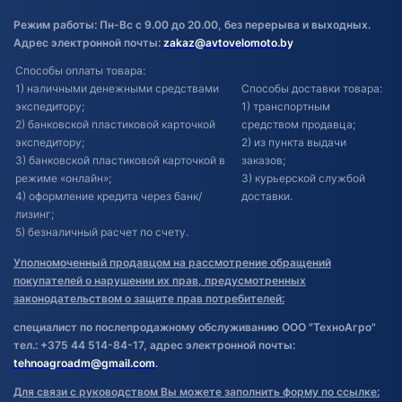
Режим работы: Пн-Вс с 9.00 до 20.00, без перерыва и выходных.
Адрес электронной почты:
zakaz@avtovelomoto.by
Способы оплаты товара:
1) наличными денежными средствами
Способы доставки товара:
экспедитору;
1) транспортным
2) банковской пластиковой карточкой
средством продавца;
экспедитору;
2) из пункта выдачи
3) банковской пластиковой карточкой в
заказов;
режиме «онлайн»;
3) курьерской службой
4) оформление кредита через банк/
доставки.
лизинг;
5) безналичный расчет по счету.
Уполномоченный продавцом на рассмотрение обращений
покупателей о нарушении их прав, предусмотренных
законодательством о защите прав потребителей:
специалист по послепродажному обслуживанию ООО "ТехноАгро"
тел.: +375 44 514-84-17, адрес электронной почты:
tehnoagroadm@gmail.com
.
Для связи с руководством Вы можете заполнить форму по ссылке: