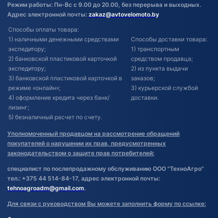
Режим работы: Пн-Вс с 9.00 до 20.00, без перерыва и выходных.
Адрес электронной почты:
zakaz@avtovelomoto.by
Способы оплаты товара:
1) наличными денежными средствами
Способы доставки товара:
экспедитору;
1) транспортным
2) банковской пластиковой карточкой
средством продавца;
экспедитору;
2) из пункта выдачи
3) банковской пластиковой карточкой в
заказов;
режиме «онлайн»;
3) курьерской службой
4) оформление кредита через банк/
доставки.
лизинг;
5) безналичный расчет по счету.
Уполномоченный продавцом на рассмотрение обращений
покупателей о нарушении их прав, предусмотренных
законодательством о защите прав потребителей:
специалист по послепродажному обслуживанию ООО "ТехноАгро"
тел.: +375 44 514-84-17, адрес электронной почты:
tehnoagroadm@gmail.com
.
Для связи с руководством Вы можете заполнить форму по ссылке: