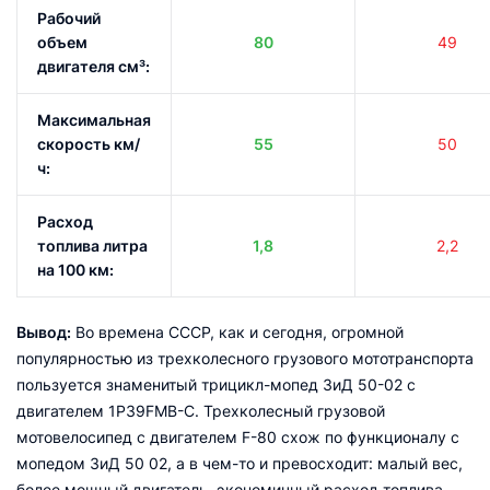
Рабочий
объем
80
49
двигателя см³:
Максимальная
скорость км/
55
50
ч:
Расход
топлива литра
1,8
2,2
на 100 км:
Вывод:
Во времена СССР, как и сегодня, огромной
популярностью из трехколесного грузового мототранспорта
пользуется знаменитый трицикл-мопед ЗиД 50-02 с
двигателем 1P39FMB-C. Трехколесный грузовой
мотовелосипед с двигателем F-80 схож по функционалу с
мопедом ЗиД 50 02, а в чем-то и превосходит: малый вес,
более мощный двигатель, экономичный расход топлива,