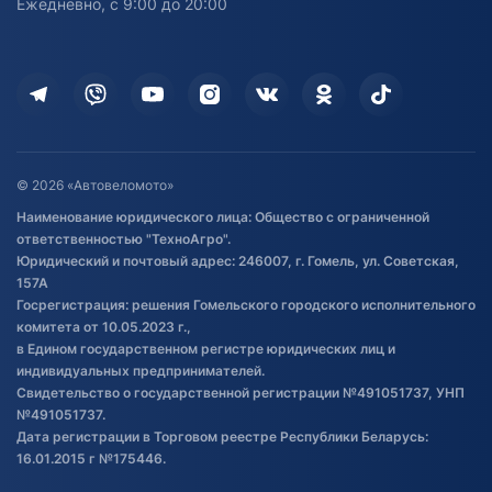
Ежедневно, с 9:00 до 20:00
Доставка
Здоровье
Оплата
Для дома
Кредит и рассрочка
Дополнительные услуги
Гарантия и возврат
Оставить отзыв
Договор публичной оферты
© 2026 «Автовеломото»
Правила публикации отзывов о
Наименование юридического лица: Общество с ограниченной
товаре
ответственностью "ТехноАгро".
Обработка файлов cookie
Юридический и почтовый адрес: 246007, г. Гомель, ул. Советская,
Постановка транспорта на учет
157А
Госрегистрация: решения Гомельского городского исполнительного
Обновления в ЭПТС 2024
комитета от 10.05.2023 г.,
в Едином государственном регистре юридических лиц и
индивидуальных предпринимателей.
Свидетельство о государственной регистрации №491051737, УНП
№491051737.
Дата регистрации в Торговом реестре Республики Беларусь:
16.01.2015 г №175446.