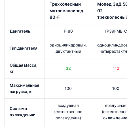
Трехколесный
Мопед ЗиД 5
мотовелосипед
02
80-F
трехколесны
Двигатель:
F-80
1P39FMB-C
одноцилиндровый,
одноцилиндро
Тип двигателя:
двухтактный
четырехтакт
Общая масса,
32
112
кг
Максимальная
100
100
нагрузка, кг
воздушная
воздушная
Система
(естественное
(естественн
охлаждения:
охлаждение)
охлаждение