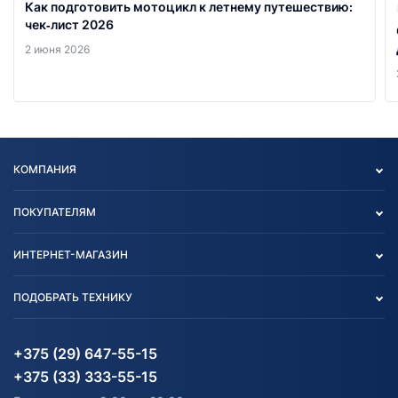
Как подготовить мотоцикл к летнему путешествию:
чек‑лист 2026
2 июня 2026
КОМПАНИЯ
Опт
ПОКУПАТЕЛЯМ
О нас
Контакты
Политика конфиденциальности
ИНТЕРНЕТ-МАГАЗИН
Тест-драйв
Отзыв согласия обработки
Вакансии
персональных данных
Авто и Мото
ПОДОБРАТЬ ТЕХНИКУ
Блог
Согласие на обработку
Агротехника
Партнерам
персональных данных
Огород и дача
Мототехника
Карта сайта
Информация до получения
Водный транспорт
Агротехника
+375 (29) 647-55-15
согласия на обработку
Электротранспорт
Электротранспорт
+375 (33) 333-55-15
персональных данных
Активный отдых и спорт
Лодочные моторные