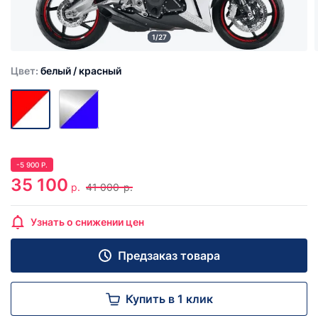
1/27
Цвет:
белый / красный
-
5 900
Р.
35 100
р.
41 000
р.
Узнать о снижении цен
Предзаказ товара
Купить в 1 клик