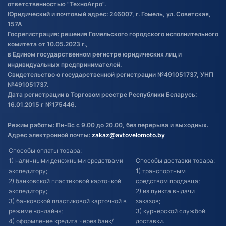
ответственностью "ТехноАгро".
Обработка файлов cookie
Юридический и почтовый адрес: 246007, г. Гомель, ул. Советская,
Постановка транспорта на учет
157А
Госрегистрация: решения Гомельского городского исполнительного
Обновления в ЭПТС 2024
комитета от 10.05.2023 г.,
в Едином государственном регистре юридических лиц и
индивидуальных предпринимателей.
Свидетельство о государственной регистрации №491051737, УНП
№491051737.
Дата регистрации в Торговом реестре Республики Беларусь:
16.01.2015 г №175446.
Режим работы: Пн-Вс с 9.00 до 20.00, без перерыва и выходных.
Адрес электронной почты:
zakaz@avtovelomoto.by
Способы оплаты товара:
1) наличными денежными средствами
Способы доставки товара:
экспедитору;
1) транспортным
2) банковской пластиковой карточкой
средством продавца;
экспедитору;
2) из пункта выдачи
3) банковской пластиковой карточкой в
заказов;
режиме «онлайн»;
3) курьерской службой
4) оформление кредита через банк/
доставки.