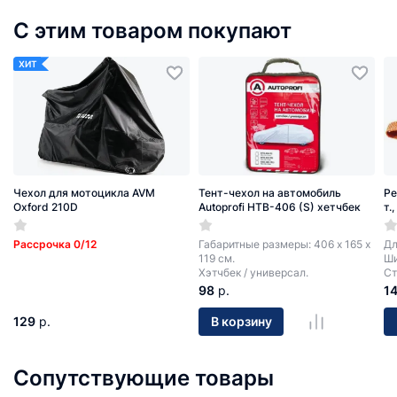
С этим товаром покупают
ХИТ
Чехол для мотоцикла AVM
Тент-чехол на автомобиль
Ре
Oxford 210D
Autoprofi HTB-406 (S) хетчбек
т.
Рассрочка 0/12
Габаритные размеры: 406 х 165 х
Дл
119 см.
Ши
Хэтчбек / универсал.
Ст
98
р.
1
129
р.
В корзину
Сопутствующие товары