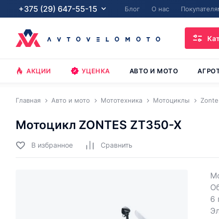
+375 (29) 647-55-15
Блог
О нас
Покупателя
Ка
АКЦИИ
УЦЕНКА
АВТО И МОТО
АГРО
Главная
Авто и мото
Мототехника
Мотоциклы
Zonte
Мотоцикл ZONTES ZT350-X
В избранное
Cравнить
Мо
О
6 
Э