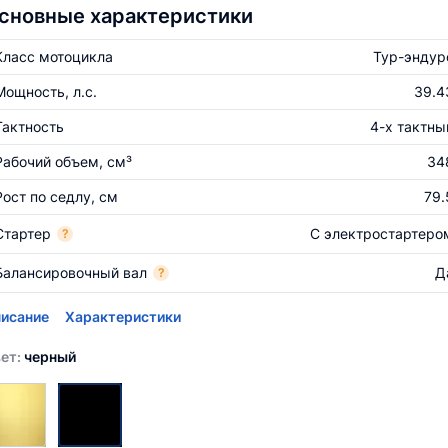
сновные характеристики
Класс мотоцикла
Тур-эндур
Мощность, л.с.
39.4
Тактность
4-х тактны
Рабочий объем, см³
34
Рост по седлу, см
79.
Стартер
С электростартеро
?
Балансировочный вал
Д
?
исание
Характеристики
ет:
черный