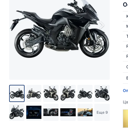
О
Оп
Цв
Еще 9