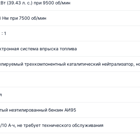
кВт (39.43 л. с.) при 9500 об/мин
8 Нм при 7500 об/мин
 : 1
ктронная система впрыска топлива
улируемый трехкомпонентный каталитический нейтрализатор, н
л
тый неэтилированный бензин АИ95
В/10 А·ч, не требует технического обслуживания