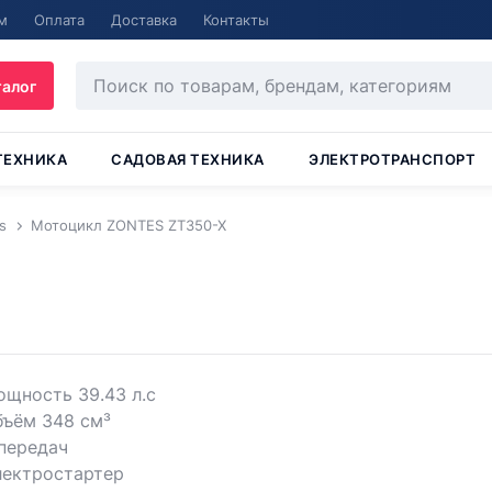
м
Оплата
Доставка
Контакты
талог
ТЕХНИКА
САДОВАЯ ТЕХНИКА
ЭЛЕКТРОТРАНСПОРТ
s
Мотоцикл ZONTES ZT350-X
щность 39.43 л.с
бъём 348 см³
передач
лектростартер