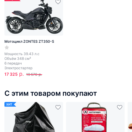
Мотоцикл ZONTES ZT350-S
Мощность 39.43 л.с
Объём 348 см³
6 передач
Электростартер
р.
17 325
р.
19 570
С этим товаром покупают
ХИТ