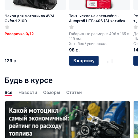
Чехол для мотоцикла AVM
Тент-чехол на автомобиль
Ре
Oxford 210D
Autoprofi HTB-406 (S) хетчбек
т.
Рассрочка 0/12
Габаритные размеры: 406 х 165 х
Дл
119 см.
Ши
Хэтчбек / универсал.
Ст
98
р.
1
129
р.
В корзину
Будь в курсе
Все
Новости
Обзоры
Статьи