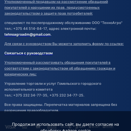
Уполномоченный продавцом на рассмотрение обращений
покупателей о нарушении их прав, предусмотренных
законодательством о защите прав потребителей:
специалист по послепродажному обслуживанию ООО "ТехноАгро"
тел.: +375 44 514-84-17, адрес электронной почты:
tehnoagroadm@gmail.com
.
Для связи с руководством Вы можете заполнить форму по ссылке:
Связаться с руководством
Уполномоченный рассматривать обращения покупателей в
соответствии с законодательством об обращениях граждан и
юридических лиц:
Управление торговли и услуг Гомельского городского
исполнительного комитета
тел.: +375 232 34-77-35, +375 232 34-77-25.
Все права защищены. Перепечатка материалов запрещена без
разрешения правообладателя.
Продолжая использовать сайт, вы даете согласие на
обработку файлов cookie