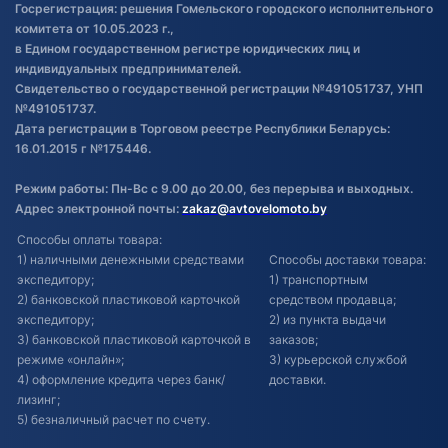
Госрегистрация: решения Гомельского городского исполнительного
Обновления в ЭПТС 2024
комитета от 10.05.2023 г.,
в Едином государственном регистре юридических лиц и
индивидуальных предпринимателей.
Свидетельство о государственной регистрации №491051737, УНП
№491051737.
Дата регистрации в Торговом реестре Республики Беларусь:
16.01.2015 г №175446.
Режим работы: Пн-Вс с 9.00 до 20.00, без перерыва и выходных.
Адрес электронной почты:
zakaz@avtovelomoto.by
Способы оплаты товара:
1) наличными денежными средствами
Способы доставки товара:
экспедитору;
1) транспортным
2) банковской пластиковой карточкой
средством продавца;
экспедитору;
2) из пункта выдачи
3) банковской пластиковой карточкой в
заказов;
режиме «онлайн»;
3) курьерской службой
4) оформление кредита через банк/
доставки.
лизинг;
5) безналичный расчет по счету.