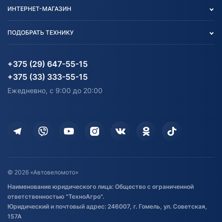
Контакты
Политика конфиденциальности
ИНТЕРНЕТ-МАГАЗИН
Тест-драйв
Отзыв согласия обработки
Вакансии
персональных данных
Авто и Мото
ПОДОБРАТЬ ТЕХНИКУ
Блог
Согласие на обработку
Агротехника
Партнерам
персональных данных
Огород и дача
Мототехника
Карта сайта
Информация до получения
Водный транспорт
Агротехника
+375 (29) 647-55-15
согласия на обработку
Электротранспорт
Электротранспорт
+375 (33) 333-55-15
персональных данных
Активный отдых и спорт
Лодочные моторные
Ежедневно, с 9:00 до 20:00
Доставка
Здоровье
Оплата
Для дома
Кредит и рассрочка
Дополнительные услуги
Гарантия и возврат
Оставить отзыв
Договор публичной оферты
© 2026 «Автовеломото»
Правила публикации отзывов о
Наименование юридического лица: Общество с ограниченной
товаре
ответственностью "ТехноАгро".
Обработка файлов cookie
Юридический и почтовый адрес: 246007, г. Гомель, ул. Советская,
Постановка транспорта на учет
157А