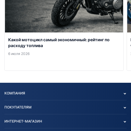
Какой мотоцикл самый экономичный: рейтинг по
расходу топлива
6 июля 2026
КОМПАНИЯ
Опт
ПОКУПАТЕЛЯМ
О нас
Контакты
Политика конфиденциальности
ИНТЕРНЕТ-МАГАЗИН
Тест-драйв
Отзыв согласия обработки