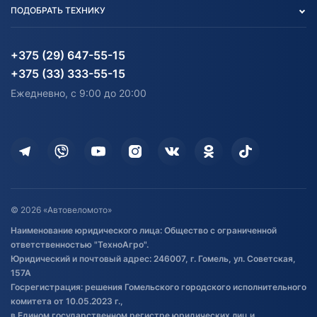
Вакансии
персональных данных
Авто и Мото
ПОДОБРАТЬ ТЕХНИКУ
Блог
Согласие на обработку
Агротехника
Партнерам
персональных данных
Огород и дача
Мототехника
Карта сайта
Информация до получения
Водный транспорт
Агротехника
+375 (29) 647-55-15
согласия на обработку
Электротранспорт
Электротранспорт
+375 (33) 333-55-15
персональных данных
Активный отдых и спорт
Лодочные моторные
Ежедневно, с 9:00 до 20:00
Доставка
Здоровье
Оплата
Для дома
Кредит и рассрочка
Дополнительные услуги
Гарантия и возврат
Оставить отзыв
Договор публичной оферты
© 2026 «Автовеломото»
Правила публикации отзывов о
Наименование юридического лица: Общество с ограниченной
товаре
ответственностью "ТехноАгро".
Обработка файлов cookie
Юридический и почтовый адрес: 246007, г. Гомель, ул. Советская,
Постановка транспорта на учет
157А
Госрегистрация: решения Гомельского городского исполнительного
Обновления в ЭПТС 2024
комитета от 10.05.2023 г.,
в Едином государственном регистре юридических лиц и