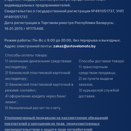
индивидуальных предпринимателей.
Свидетельство о государственной регистрации №491051737, УНП
№491051737.
Дата регистрации в Торговом реестре Республики Беларусь:
16.01.2015 г №175446.
Режим работы: Пн-Вс с 9.00 до 20.00, без перерыва и выходных.
Адрес электронной почты:
zakaz@avtovelomoto.by
Способы оплаты товара:
1) наличными денежными средствами
Способы доставки товара:
экспедитору;
1) транспортным
2) банковской пластиковой карточкой
средством продавца;
экспедитору;
2) из пункта выдачи
3) банковской пластиковой карточкой в
заказов;
режиме «онлайн»;
3) курьерской службой
4) оформление кредита через банк/
доставки.
лизинг;
5) безналичный расчет по счету.
Уполномоченный продавцом на рассмотрение обращений
покупателей о нарушении их прав, предусмотренных
законодательством о защите прав потребителей: