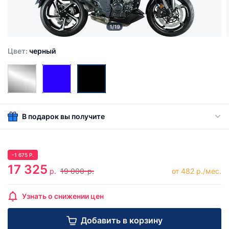
1/19
Цвет:
черный
В подарок вы получите
-
1 675
Р.
17 325
р.
19 000
р.
от 482 р./мес.
Узнать о снижении цен
Добавить в корзину