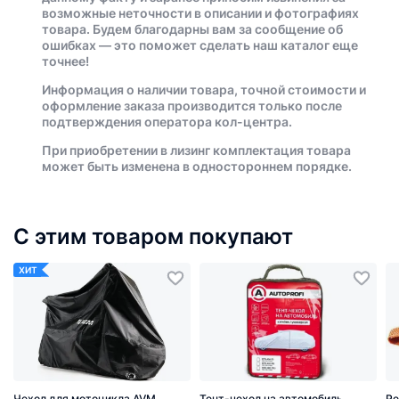
возможные неточности в описании и фотографиях
товара. Будем благодарны вам за сообщение об
ошибках — это поможет сделать наш каталог еще
точнее!
Информация о наличии товара, точной стоимости и
оформление заказа производится только после
подтверждения оператора кол-центра.
При приобретении в лизинг комплектация товара
может быть изменена в одностороннем порядке.
С этим товаром покупают
ХИТ
Чехол для мотоцикла AVM
Тент-чехол на автомобиль
Ре