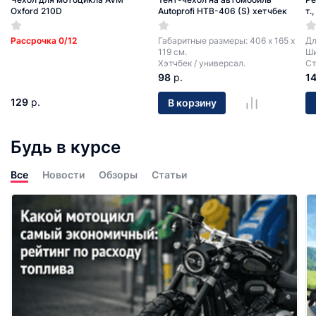
Oxford 210D
Autoprofi HTB-406 (S) хетчбек
т.
Рассрочка 0/12
Габаритные размеры: 406 х 165 х
Дл
119 см.
Ши
Хэтчбек / универсал.
Ст
98
р.
1
129
р.
В корзину
Будь в курсе
Все
Новости
Обзоры
Статьи