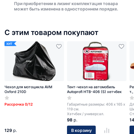
При приобретении в лизинг комплектация товара
может быть изменена в одностороннем порядке.
С этим товаром покупают
ХИТ
Чехол для мотоцикла AVM
Тент-чехол на автомобиль
Ре
Oxford 210D
Autoprofi HTB-406 (S) хетчбек
т.
Рассрочка 0/12
Габаритные размеры: 406 х 165 х
Дл
119 см.
Ши
Хэтчбек / универсал.
Ст
98
р.
1
129
р.
В корзину