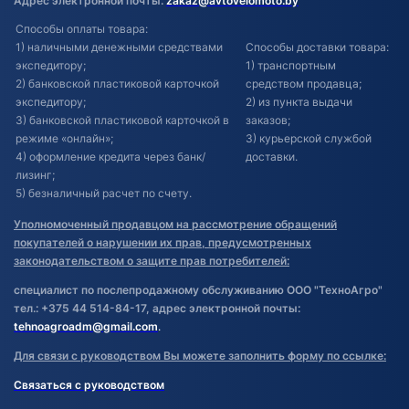
Адрес электронной почты:
zakaz@avtovelomoto.by
Способы оплаты товара:
1) наличными денежными средствами
Способы доставки товара:
экспедитору;
1) транспортным
2) банковской пластиковой карточкой
средством продавца;
экспедитору;
2) из пункта выдачи
3) банковской пластиковой карточкой в
заказов;
режиме «онлайн»;
3) курьерской службой
4) оформление кредита через банк/
доставки.
лизинг;
5) безналичный расчет по счету.
Уполномоченный продавцом на рассмотрение обращений
покупателей о нарушении их прав, предусмотренных
законодательством о защите прав потребителей:
специалист по послепродажному обслуживанию ООО "ТехноАгро"
тел.: +375 44 514-84-17, адрес электронной почты:
tehnoagroadm@gmail.com
.
Для связи с руководством Вы можете заполнить форму по ссылке:
Связаться с руководством