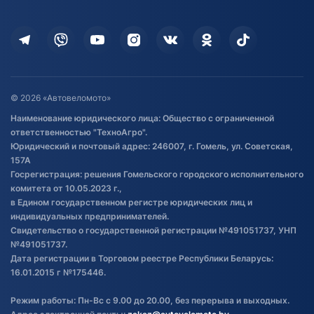
Оплата
Для дома
Кредит и рассрочка
Дополнительные услуги
Гарантия и возврат
Оставить отзыв
Договор публичной оферты
© 2026 «Автовеломото»
Правила публикации отзывов о
Наименование юридического лица: Общество с ограниченной
товаре
ответственностью "ТехноАгро".
Обработка файлов cookie
Юридический и почтовый адрес: 246007, г. Гомель, ул. Советская,
Постановка транспорта на учет
157А
Госрегистрация: решения Гомельского городского исполнительного
Обновления в ЭПТС 2024
комитета от 10.05.2023 г.,
в Едином государственном регистре юридических лиц и
индивидуальных предпринимателей.
Свидетельство о государственной регистрации №491051737, УНП
№491051737.
Дата регистрации в Торговом реестре Республики Беларусь:
16.01.2015 г №175446.
Режим работы: Пн-Вс с 9.00 до 20.00, без перерыва и выходных.