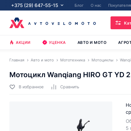
+375 (29) 647-55-15
Блог
О нас
Покупателя
Ка
АКЦИИ
УЦЕНКА
АВТО И МОТО
АГРО
Главная
Авто и мото
Мототехника
Мотоциклы
Wanqi
Мотоцикл Wanqiang HIRO GT YD 
В избранное
Cравнить
Но
ср
О
5 