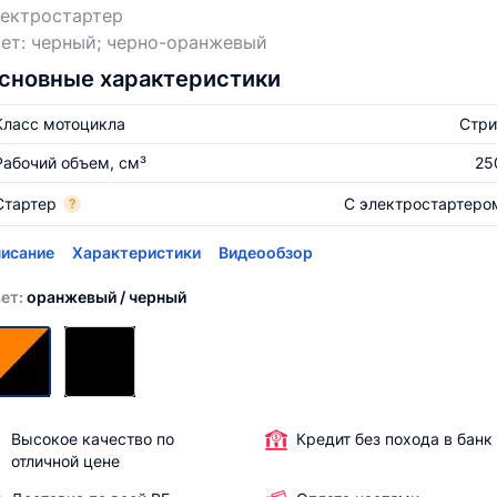
лектростартер
ет: черный; черно-оранжевый
сновные характеристики
Класс мотоцикла
Стри
Рабочий объем, см³
25
Стартер
С электростартеро
?
исание
Характеристики
Видеообзор
ет:
оранжевый / черный
Высокое качество по
Кредит без похода в банк
отличной цене