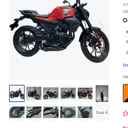
э
цв
О
Оп
Цв
Еще 4