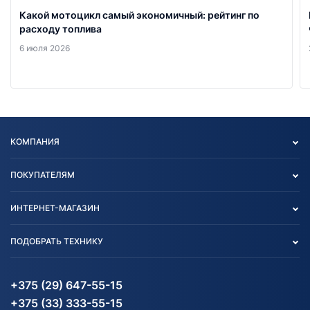
Какой мотоцикл самый экономичный: рейтинг по
расходу топлива
6 июля 2026
КОМПАНИЯ
Опт
ПОКУПАТЕЛЯМ
О нас
Контакты
Политика конфиденциальности
ИНТЕРНЕТ-МАГАЗИН
Тест-драйв
Отзыв согласия обработки
Вакансии
персональных данных
Авто и Мото
ПОДОБРАТЬ ТЕХНИКУ
Блог
Согласие на обработку
Агротехника
Партнерам
персональных данных
Огород и дача
Мототехника
Карта сайта
Информация до получения
Водный транспорт
Агротехника
+375 (29) 647-55-15
согласия на обработку
Электротранспорт
Электротранспорт
+375 (33) 333-55-15