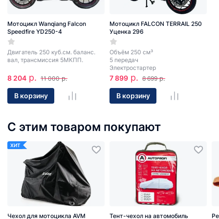
Мотоцикл Wanqiang Falcon
Мотоцикл FALCON TERRAIL 250
Speedfire YD250-4
Уценка 296
Двигатель 250 куб.см. баланс.
Объём 250 см³
вал, трансмиссия 5МКПП.
5 передач
Электростартер
р.
р.
8 204
7 899
р.
р.
11 000
8 699
В корзину
В корзину
С этим товаром покупают
ХИТ
Чехол для мотоцикла AVM
Тент-чехол на автомобиль
Ре