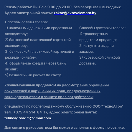
Режим работы: Пн-Вс с 9.00 до 20.00, без перерыва и выходных.
Адрес электронной почты:
zakaz@avtovelomoto.by
Способы оплаты товара:
1) наличными денежными средствами
Способы доставки товара:
экспедитору;
1) транспортным
2) банковской пластиковой карточкой
средством продавца;
экспедитору;
2) из пункта выдачи
3) банковской пластиковой карточкой в
заказов;
режиме «онлайн»;
3) курьерской службой
4) оформление кредита через банк/
доставки.
лизинг;
5) безналичный расчет по счету.
Уполномоченный продавцом на рассмотрение обращений
покупателей о нарушении их прав, предусмотренных
законодательством о защите прав потребителей:
специалист по послепродажному обслуживанию ООО "ТехноАгро"
тел.: +375 44 514-84-17, адрес электронной почты:
tehnoagroadm@gmail.com
.
Для связи с руководством Вы можете заполнить форму по ссылке: