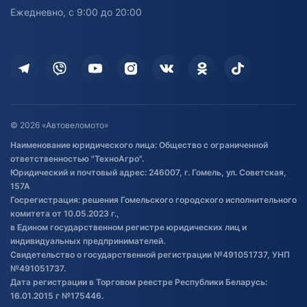
персональных данных
Активный отдых и спорт
Лодочные моторные
Ежедневно, с 9:00 до 20:00
Доставка
Здоровье
Оплата
Для дома
Кредит и рассрочка
Дополнительные услуги
Гарантия и возврат
Оставить отзыв
Договор публичной оферты
© 2026 «Автовеломото»
Правила публикации отзывов о
Наименование юридического лица: Общество с ограниченной
товаре
ответственностью "ТехноАгро".
Обработка файлов cookie
Юридический и почтовый адрес: 246007, г. Гомель, ул. Советская,
Постановка транспорта на учет
157А
Госрегистрация: решения Гомельского городского исполнительного
Обновления в ЭПТС 2024
комитета от 10.05.2023 г.,
в Едином государственном регистре юридических лиц и
индивидуальных предпринимателей.
Свидетельство о государственной регистрации №491051737, УНП
№491051737.
Дата регистрации в Торговом реестре Республики Беларусь:
16.01.2015 г №175446.