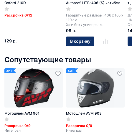
Oxford 210D
Autoprofi HTB-406 (S) хетчбек
т.
Рассрочка 0/12
Габаритные размеры: 406 х 165 х
Дл
119 см.
Ши
Хэтчбек / универсал.
Ст
98
р.
1
129
р.
В корзину
Сопутствующие товары
ХИТ
ХИТ
Мотошлем AVM 961
Мотошлем AVM 903
Рассрочка 0/9
Рассрочка 0/9
Интеграл
Интеграл