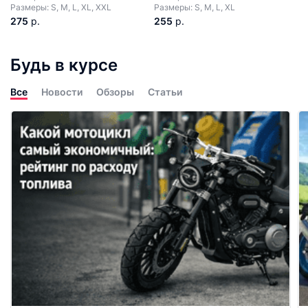
Размеры: S, M, L, XL, XXL
Размеры: S, M, L, XL
275
р.
255
р.
Будь в курсе
Все
Новости
Обзоры
Статьи