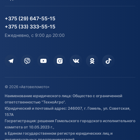
Блог
Согласие на обработку
Агротехника
Партнерам
персональных данных
Огород и дача
Мототехника
Карта сайта
Информация до получения
Водный транспорт
Агротехника
+375 (29) 647-55-15
согласия на обработку
Электротранспорт
Электротранспорт
+375 (33) 333-55-15
персональных данных
Активный отдых и спорт
Лодочные моторные
Ежедневно, с 9:00 до 20:00
Доставка
Здоровье
Оплата
Для дома
Кредит и рассрочка
Дополнительные услуги
Гарантия и возврат
Оставить отзыв
Договор публичной оферты
© 2026 «Автовеломото»
Правила публикации отзывов о
Наименование юридического лица: Общество с ограниченной
товаре
ответственностью "ТехноАгро".
Обработка файлов cookie
Юридический и почтовый адрес: 246007, г. Гомель, ул. Советская,
Постановка транспорта на учет
157А
Госрегистрация: решения Гомельского городского исполнительного
Обновления в ЭПТС 2024
комитета от 10.05.2023 г.,
в Едином государственном регистре юридических лиц и
индивидуальных предпринимателей.