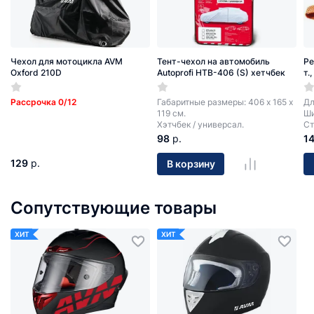
Чехол для мотоцикла AVM
Тент-чехол на автомобиль
Ре
Oxford 210D
Autoprofi HTB-406 (S) хетчбек
т.
Рассрочка 0/12
Габаритные размеры: 406 х 165 х
Дл
119 см.
Ши
Хэтчбек / универсал.
Ст
98
р.
1
129
р.
В корзину
Сопутствующие товары
ХИТ
ХИТ