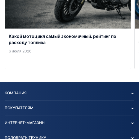
Какой мотоцикл самый экономичный: рейтинг по
расходу топлива
6 июля 2026
КОМПАНИЯ
Опт
ПОКУПАТЕЛЯМ
О нас
Контакты
Политика конфиденциальности
ИНТЕРНЕТ-МАГАЗИН
Тест-драйв
Отзыв согласия обработки
Вакансии
персональных данных
Авто и Мото
ПОДОБРАТЬ ТЕХНИКУ