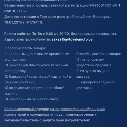
Свидетельство о государственной регистрации №491051737, УНП
№491051737.
Дата регистрации в Торговом реестре Республики Беларусь:
16.01.2015 г №175446.
Режим работы: Пн-Вс с 9.00 до 20.00, без перерыва и выходных.
Адрес электронной почты:
zakaz@avtovelomoto.by
Способы оплаты товара:
1) наличными денежными средствами
Способы доставки товара:
экспедитору;
1) транспортным
2) банковской пластиковой карточкой
средством продавца;
экспедитору;
2) из пункта выдачи
3) банковской пластиковой карточкой в
заказов;
режиме «онлайн»;
3) курьерской службой
4) оформление кредита через банк/
доставки.
лизинг;
5) безналичный расчет по счету.
Уполномоченный продавцом на рассмотрение обращений
покупателей о нарушении их прав, предусмотренных
законодательством о защите прав потребителей: