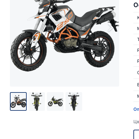
О
Оп
Цв