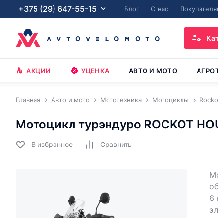
+375 (29) 647-55-15
Блог
О нас
Покупателя
Ка
АКЦИИ
УЦЕНКА
АВТО И МОТО
АГРО
Главная
Авто и мото
Мототехника
Мотоциклы
Rocko
Мотоцикл турэндуро ROCKOT HOU
В избранное
Cравнить
М
об
6 
э