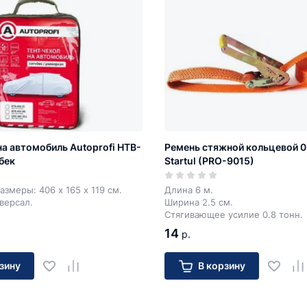
на автомобиль Autoprofi HTB-
Ремень стяжной кольцевой 0,8
бек
Startul (PRO-9015)
азмеры: 406 х 165 х 119 см.
Длина 6 м.
иверсал.
Ширина 2.5 см.
Стягивающее усилие 0.8 тонн.
14
р.
зину
В корзину