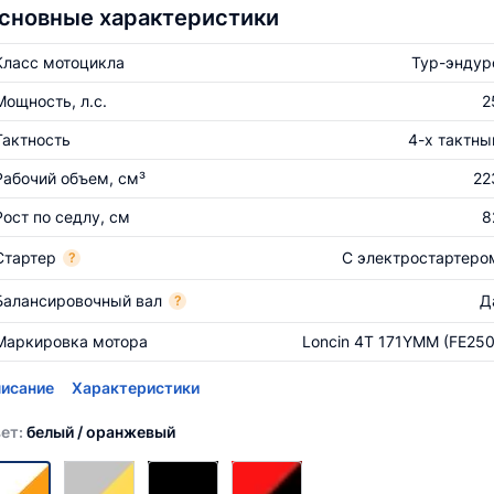
сновные характеристики
Класс мотоцикла
Тур-эндур
Мощность, л.с.
2
Тактность
4-х тактны
Рабочий объем, см³
22
Рост по седлу, см
8
Стартер
С электростартеро
?
Балансировочный вал
Д
?
Маркировка мотора
Loncin 4T 171YMM (FE250
исание
Характеристики
ет:
белый / оранжевый