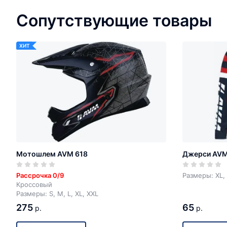
Сопутствующие товары
ХИТ
Мотошлем AVM 618
Джерси AV
Рассрочка 0/9
Размеры: XL, 
Кроссовый
Размеры: S, M, L, XL, XXL
275
65
р.
р.