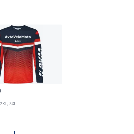
M
2XL, 3XL