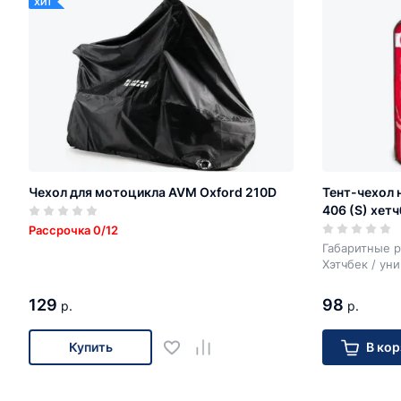
ХИТ
Чехол для мотоцикла AVM Oxford 210D
Тент-чехол 
406 (S) хетч
Рассрочка 0/12
Габаритные р
Хэтчбек / ун
129
98
р.
р.
Купить
В кор