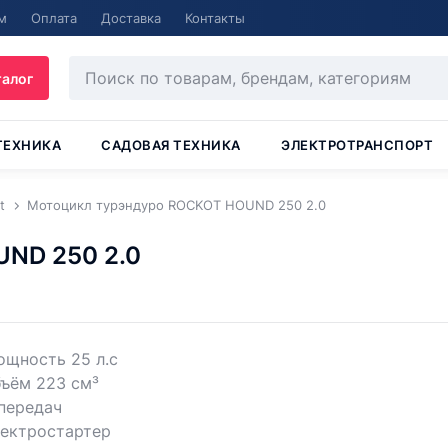
м
Оплата
Доставка
Контакты
талог
ТЕХНИКА
САДОВАЯ ТЕХНИКА
ЭЛЕКТРОТРАНСПОРТ
t
Мотоцикл турэндуро ROCKOT HOUND 250 2.0
ND 250 2.0
ощность 25 л.с
ъём 223 см³
передач
лектростартер