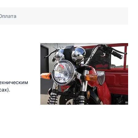
Оплата
техническим
ах).