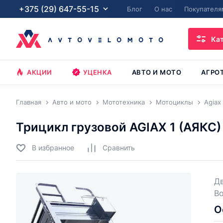
+375 (29) 647-55-15
Блог
О нас
Покупателя
Ка
АКЦИИ
УЦЕНКА
АВТО И МОТО
АГРО
Главная
Авто и мото
Мототехника
Мотоциклы
Agiax
Трицикл грузовой AGIAX 1 (АЯКС) 
В избранное
Cравнить
Дв
В
О