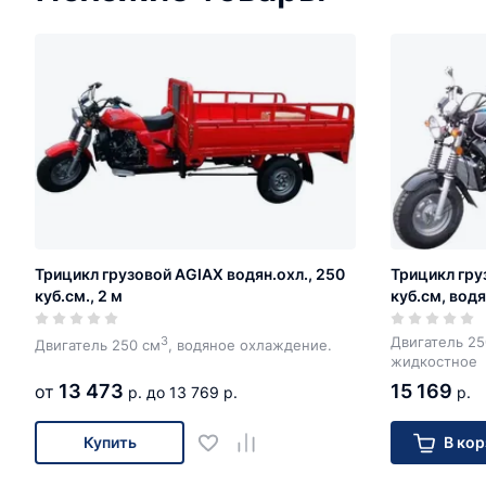
Трицикл грузовой AGIAX водян.охл., 250
Трицикл гру
куб.см., 2 м
куб.см, водя
Двигатель 25
3
Двигатель 250 см
, водяное охлаждение.
жидкостное
13 473
15 169
от
р.
до 13 769 р.
р.
Купить
В кор