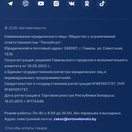
Дополнительные услуги
Гарантия и возврат
Оставить отзыв
Договор публичной оферты
© 2026 «Автовеломото»
Правила публикации отзывов о
Наименование юридического лица: Общество с ограниченной
товаре
ответственностью "ТехноАгро".
Обработка файлов cookie
Юридический и почтовый адрес: 246007, г. Гомель, ул. Советская,
Постановка транспорта на учет
157А
Госрегистрация: решения Гомельского городского исполнительного
Обновления в ЭПТС 2024
комитета от 10.05.2023 г.,
в Едином государственном регистре юридических лиц и
индивидуальных предпринимателей.
Свидетельство о государственной регистрации №491051737, УНП
№491051737.
Дата регистрации в Торговом реестре Республики Беларусь:
16.01.2015 г №175446.
Режим работы: Пн-Вс с 9.00 до 20.00, без перерыва и выходных.
Адрес электронной почты:
zakaz@avtovelomoto.by
Способы оплаты товара: