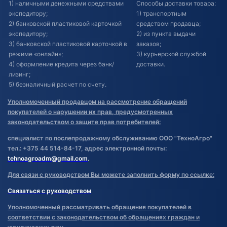
1) наличными денежными средствами
Способы доставки товара:
экспедитору;
1) транспортным
2) банковской пластиковой карточкой
средством продавца;
экспедитору;
2) из пункта выдачи
3) банковской пластиковой карточкой в
заказов;
режиме «онлайн»;
3) курьерской службой
4) оформление кредита через банк/
доставки.
лизинг;
5) безналичный расчет по счету.
Уполномоченный продавцом на рассмотрение обращений
покупателей о нарушении их прав, предусмотренных
законодательством о защите прав потребителей:
специалист по послепродажному обслуживанию ООО "ТехноАгро"
тел.: +375 44 514-84-17, адрес электронной почты:
tehnoagroadm@gmail.com
.
Для связи с руководством Вы можете заполнить форму по ссылке:
Связаться с руководством
Уполномоченный рассматривать обращения покупателей в
соответствии с законодательством об обращениях граждан и