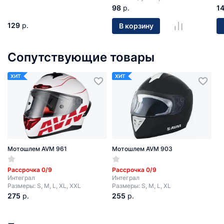
98
р.
1
129
р.
В корзину
Сопутствующие товары
ХИТ
ХИТ
Мотошлем AVM 961
Мотошлем AVM 903
Рассрочка 0/9
Рассрочка 0/9
Интеграл
Интеграл
Размеры: S, M, L, XL, XXL
Размеры: S, M, L, XL
275
р.
255
р.