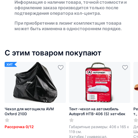
Информация о наличии товара, точной стоимости и
оформление заказа производится только после
подтверждения оператора кол-центра.
При приобретении в лизинг комплектация товара
может быть изменена в одностороннем порядке.
С этим товаром покупают
ХИТ
Чехол для мотоцикла AVM
Тент-чехол на автомобиль
Ре
Oxford 210D
Autoprofi HTB-406 (S) хетчбек
т.
Рассрочка 0/12
Габаритные размеры: 406 х 165 х
Дл
119 см.
Ши
Хэтчбек / универсал.
Ст