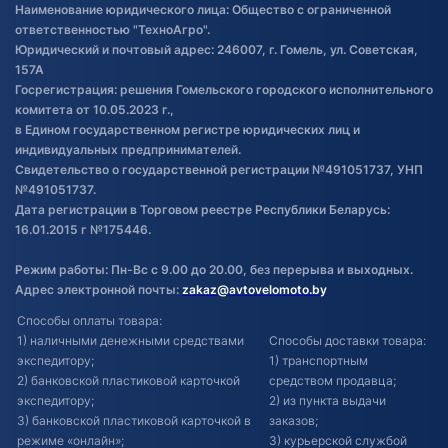
Наименование юридического лица: Общество с ограниченной
товаре
ответственностью "ТехноАгро".
Обработка файлов cookie
Юридический и почтовый адрес: 246007, г. Гомель, ул. Советская,
Постановка транспорта на учет
157А
Госрегистрация: решения Гомельского городского исполнительного
Обновления в ЭПТС 2024
комитета от 10.05.2023 г.,
в Едином государственном регистре юридических лиц и
индивидуальных предпринимателей.
Свидетельство о государственной регистрации №491051737, УНП
№491051737.
Дата регистрации в Торговом реестре Республики Беларусь:
16.01.2015 г №175446.
Режим работы: Пн-Вс с 9.00 до 20.00, без перерыва и выходных.
Адрес электронной почты:
zakaz@avtovelomoto.by
Способы оплаты товара:
1) наличными денежными средствами
Способы доставки товара:
экспедитору;
1) транспортным
2) банковской пластиковой карточкой
средством продавца;
экспедитору;
2) из пункта выдачи
3) банковской пластиковой карточкой в
заказов;
режиме «онлайн»;
3) курьерской службой