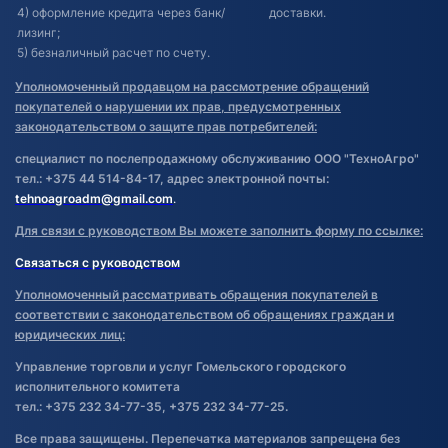
4) оформление кредита через банк/
доставки.
лизинг;
5) безналичный расчет по счету.
Уполномоченный продавцом на рассмотрение обращений
покупателей о нарушении их прав, предусмотренных
законодательством о защите прав потребителей:
специалист по послепродажному обслуживанию ООО "ТехноАгро"
тел.: +375 44 514-84-17, адрес электронной почты:
tehnoagroadm@gmail.com
.
Для связи с руководством Вы можете заполнить форму по ссылке:
Связаться с руководством
Уполномоченный рассматривать обращения покупателей в
соответствии с законодательством об обращениях граждан и
юридических лиц:
Управление торговли и услуг Гомельского городского
исполнительного комитета
тел.: +375 232 34-77-35, +375 232 34-77-25.
Все права защищены. Перепечатка материалов запрещена без