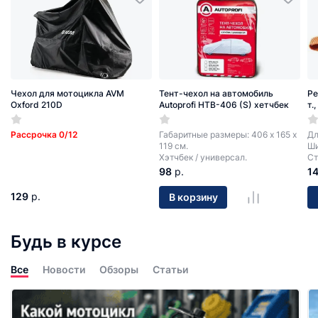
Чехол для мотоцикла AVM
Тент-чехол на автомобиль
Ре
Oxford 210D
Autoprofi HTB-406 (S) хетчбек
т.
Рассрочка 0/12
Габаритные размеры: 406 х 165 х
Дл
119 см.
Ши
Хэтчбек / универсал.
Ст
98
р.
1
129
р.
В корзину
Будь в курсе
Все
Новости
Обзоры
Статьи