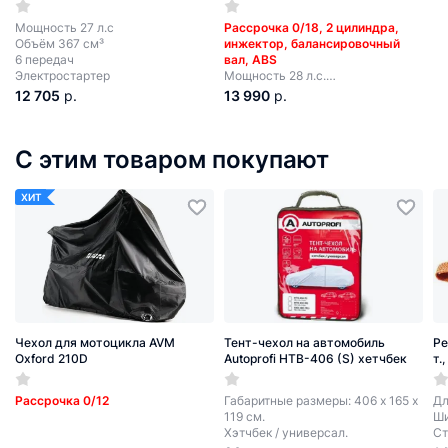
Мощность 27 л.с
Рассрочка 0/18, 2 цилиндра,
Объём 367 см³
инжектор, балансировочный
6 передач
вал, ABS
Электростартер
Мощность 28 л.с.
Объём 367 см³
12 705
р.
13 990
р.
6 передач
Электростартер
С этим товаром покупают
ХИТ
Чехол для мотоцикла AVM
Тент-чехол на автомобиль
Ре
Oxford 210D
Autoprofi HTB-406 (S) хетчбек
т.
Рассрочка 0/12
Габаритные размеры: 406 х 165 х
Дл
119 см.
Ши
Хэтчбек / универсал.
Ст