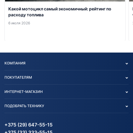
Какой мотоцикл самый экономичный: рейтинг по
расходу топлива
6 июля 2026
КОМПАНИЯ
Опт
ПОКУПАТЕЛЯМ
О нас
Контакты
Политика конфиденциальности
ИНТЕРНЕТ-МАГАЗИН
Тест-драйв
Отзыв согласия обработки
Вакансии
персональных данных
Авто и Мото
ПОДОБРАТЬ ТЕХНИКУ
Блог
Согласие на обработку
Агротехника
Партнерам
персональных данных
Огород и дача
Мототехника
Карта сайта
Информация до получения
Водный транспорт
Агротехника
+375 (29) 647-55-15
согласия на обработку
Электротранспорт
Электротранспорт
+375 (33) 333-55-15