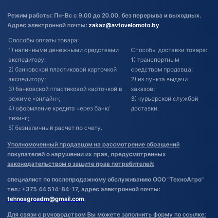
Режим работы: Пн-Вс с 9.00 до 20.00, без перерыва и выходных.
Адрес электронной почты:
zakaz@avtovelomoto.by
Способы оплаты товара:
1) наличными денежными средствами
Способы доставки товара:
экспедитору;
1) транспортным
2) банковской пластиковой карточкой
средством продавца;
экспедитору;
2) из пункта выдачи
3) банковской пластиковой карточкой в
заказов;
режиме «онлайн»;
3) курьерской службой
4) оформление кредита через банк/
доставки.
лизинг;
5) безналичный расчет по счету.
Уполномоченный продавцом на рассмотрение обращений
покупателей о нарушении их прав, предусмотренных
законодательством о защите прав потребителей:
специалист по послепродажному обслуживанию ООО "ТехноАгро"
тел.: +375 44 514-84-17, адрес электронной почты:
tehnoagroadm@gmail.com
.
Для связи с руководством Вы можете заполнить форму по ссылке: